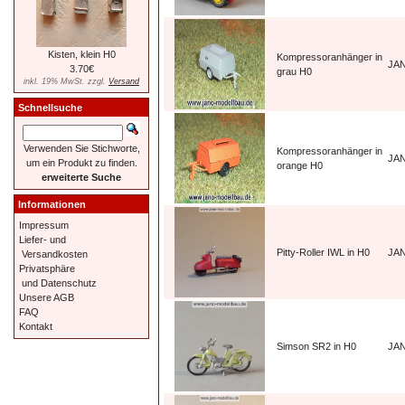
Kisten, klein H0
Kompressoranhänger in
JA
3.70€
grau H0
inkl. 19% MwSt. zzgl.
Versand
Schnellsuche
Verwenden Sie Stichworte,
Kompressoranhänger in
JA
um ein Produkt zu finden.
orange H0
erweiterte Suche
Informationen
Impressum
Liefer- und
Pitty-Roller IWL in H0
JA
Versandkosten
Privatsphäre
und Datenschutz
Unsere AGB
FAQ
Kontakt
Simson SR2 in H0
JAN