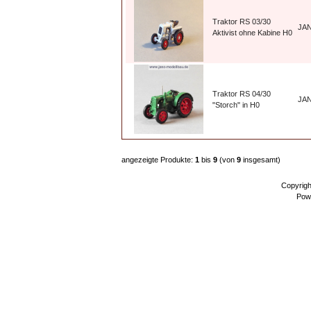
Traktor RS 03/30
JA
Aktivist ohne Kabine H0
Traktor RS 04/30
JA
"Storch" in H0
angezeigte Produkte:
1
bis
9
(von
9
insgesamt)
Copyrig
Pow