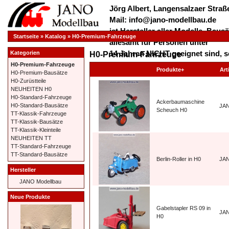
Jörg Albert, Langensalzaer Straße
Mail: info@jano-modellbau.de
ist Hersteller aller Modelle, Bau
Startseite
»
Katalog
»
H0-Premium-Fahrzeuge
allesamt für Personen unter
14 Jahren NICHT geeignet sind, s
Kategorien
H0-Premium-Fahrzeuge
verschluckt werden dürfen!
H0-Premium-Fahrzeuge
Produkte+
Art
H0-Premium-Bausätze
*************** Herzlich Willkom
H0-Zurüstteile
***************
NEUHEITEN H0
H0-Standard-Fahrzeuge
Ackerbaumaschine
H0-Standard-Bausätze
JA
Scheuch H0
TT-Klassik-Fahrzeuge
TT-Klassik-Bausätze
TT-Klassik-Kleinteile
NEUHEITEN TT
TT-Standard-Fahrzeuge
TT-Standard-Bausätze
Berlin-Roller in H0
JA
Hersteller
JANO Modellbau
Neue Produkte
Gabelstapler RS 09 in
JA
H0