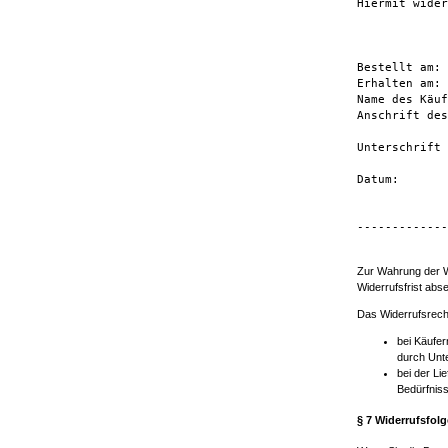
Hiermit wider
Bestellt am:

Erhalten am:

Name des Käuf
Anschrift des
Unterschrift 
Datum:

-------------
Zur Wahrung der Wi
Widerrufsfrist abs
Das Widerrufsrecht
bei Käufer
durch Unte
bei der Li
Bedürfniss
§ 7 Widerrufsfol