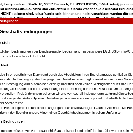
rt, Langensalzaer Straße 40, 99817 Eisenach, Tel: 03691 881985, E-Mail: info@jano-m
eller aller Modelle, Bausätze und Zurüstteile in diesem Webshop, die allesamt für Pers
 NICHT geeignet sind, scharfkantig sein können und nicht verschluckt werden dürfen
***** Herzlich Willkommen in der Modellbauwelt von JANO Modellbau! ***************
bedingungen
 Geschäftsbedingungen
ereich
etzlichen Bestimmungen der Bundesrepublik Deutschland. Insbesondere BGB, BGB- InfoVO 
Einzelfall entscheidet der Richter.
schluß
abe Ihrer persönlichen Daten und durch das Abschicken Ihres Bestellantrages schließen Sie
ess ab. Die Bestätigung des Eingangs des Bestellantrages folgt unmittelbar nach dem Abse
iese Bestätigung wird automatisch erzeugt und stellt noch keinen Vertragsabschluss dar. Der
rüfung aller Daten und durch Zusendung einer Rechnung durch uns zustande. Unsere Ange
nverbindlich. Preisänderungen behalten wir uns vor, das gilt insbesondere aufgrund überarbeit
und steigender Rohstoffpreise. Bestellungen aus unserem e-shop sind vorbehaltlich der Liefe
er Vorrat reicht.
or, Bestellungen mit offensichtlich ungültigen oder unvollständigen Daten abzulehnen. Mit Bes
erkennt der Besteller unsere Allgemeinen Geschäftsbedingungen in vollem Umfang an.
de Bedingungen
gungen müssen vor Vertragsabschluß ausgehandelt und schriftlich bestätigt worden sein. M