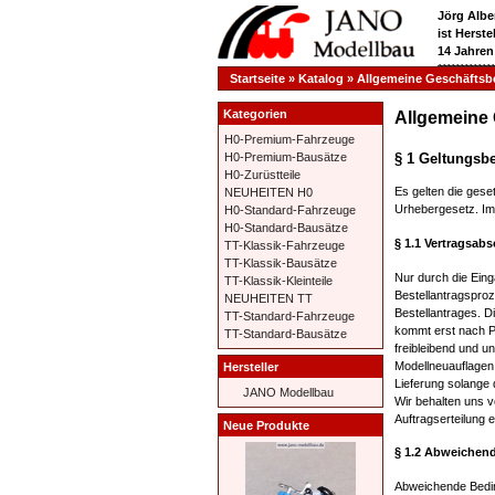
Jörg Albe
ist Herst
14 Jahren
**********
Startseite
»
Katalog
»
Allgemeine Geschäfts
Kategorien
Allgemeine
H0-Premium-Fahrzeuge
§ 1 Geltungsb
H0-Premium-Bausätze
H0-Zurüstteile
Es gelten die ges
NEUHEITEN H0
Urhebergesetz. Im 
H0-Standard-Fahrzeuge
H0-Standard-Bausätze
§ 1.1 Vertragsab
TT-Klassik-Fahrzeuge
TT-Klassik-Bausätze
Nur durch die Eing
TT-Klassik-Kleinteile
Bestellantragsproz
NEUHEITEN TT
Bestellantrages. D
TT-Standard-Fahrzeuge
kommt erst nach P
TT-Standard-Bausätze
freibleibend und u
Modellneuauflagen 
Hersteller
Lieferung solange d
JANO Modellbau
Wir behalten uns v
Auftragserteilung 
Neue Produkte
§ 1.2 Abweichen
Abweichende Bedin