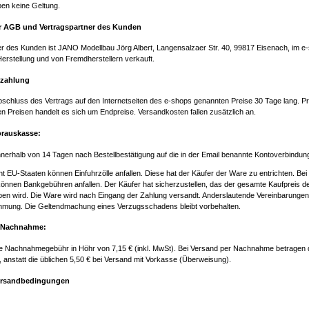
en keine Geltung.
er AGB und Vertragspartner des Kunden
er des Kunden ist JANO Modellbau Jörg Albert, Langensalzaer Str. 40, 99817 Eisenach, im 
erstellung und von Fremdherstellern verkauft.
ezahlung
Abschluss des Vertrags auf den Internetseiten des e-shops genannten Preise 30 Tage lang. 
en Preisen handelt es sich um Endpreise. Versandkosten fallen zusätzlich an.
Vorauskasse:
innerhalb von 14 Tagen nach Bestellbestätigung auf die in der Email benannte Kontoverbindun
ht EU-Staaten können Einfuhrzölle anfallen. Diese hat der Käufer der Ware zu entrichten. B
önnen Bankgebühren anfallen. Der Käufer hat sicherzustellen, das der gesamte Kaufpreis 
ben wird. Die Ware wird nach Eingang der Zahlung versandt. Anderslautende Vereinbarungen
timmung. Die Geltendmachung eines Verzugsschadens bleibt vorbehalten.
r Nachnahme:
die Nachnahmegebühr in Höhr von 7,15 € (inkl. MwSt). Bei Versand per Nachnahme betragen
), anstatt die üblichen 5,50 € bei Versand mit Vorkasse (Überweisung).
Versandbedingungen