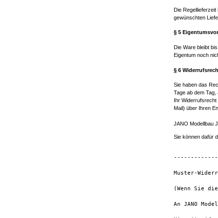
Die Regellieferze
gewünschten Liefer
§ 5 Eigentumsvor
Die Ware bleibt bi
Eigentum noch nich
§ 6 Widerrufsrech
Sie haben das Rech
Tage ab dem Tag, a
Ihr Widerrufsrecht
Mail) über Ihren E
JANO Modellbau Jör
Sie können dafür d
-------------
Muster-Widerr
(Wenn Sie die
An JANO Model