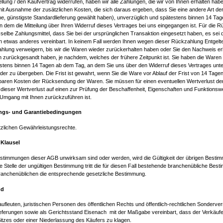
llung / den Kaufvertrag widerrufen, haben wir alle Zahlungen, die wir von Ihnen erhalten habe
mit Ausnahme der zusätzlichen Kosten, die sich daraus ergeben, dass Sie eine andere Art der 
e, günstigste Standardlieferung gewählt haben), unverzüglich und spätestens binnen 14 Ta
 dem die Mitteilung über Ihren Widerruf dieses Vertrages bei uns eingegangen ist. Für die 
elbe Zahlungsmittel, dass Sie bei der ursprünglichen Transaktion eingesetzt haben, es sei 
h etwas anderes vereinbart. In keinem Fall werden Ihnen wegen dieser Rückzahlung Entgelte
hlung verweigern, bis wir die Waren wieder zurückerhalten haben oder Sie den Nachweis er
n zurückgesandt haben, je nachdem, welches der frühere Zeitpunkt ist. Sie haben die Waren
estens binnen 14 Tagen ab dem Tag, an dem Sie uns über den Widerruf dieses Vertrages unte
r zu übergeben. Die Frist ist gewahrt, wenn Sie die Ware vor Ablauf der Frist von 14 Tage
lbaren Kosten der Rücksendung der Waren. Sie müssen für einen eventuellen Wertver­lust d
ieser Wertverlust auf einen zur Prüfung der Beschaffenheit, Eigenschaften und Funktionsw
 Umgang mit Ihnen zurückzuführen ist.
ungs- und Garantiebedingungen
tzlichen Gewährleistungsrechte.
 Klausel
estimmungen dieser AGB unwirksam sind oder werden, wird die Gültigkeit der übrigen Best
die Stelle der ungültigen Bestimmung tritt die für diesen Fall bestehende branchenübliche Bes
branchenüblichen die entsprechende gesetzliche Bestimmung.
nd
aufleuten, juristischen Personen des öffentlichen Rechts und öffentlich-rechtlichen Sonderve
Lieferungen sowie als Gerichtsstand Eisenach mit der Maßgabe vereinbart, dass der Verkäufer 
itzes oder einer Niederlassung des Käufers zu klagen.