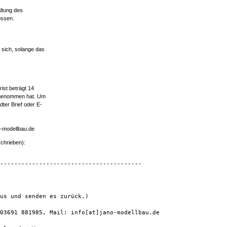
ltung des
ossen.
 sich, solange das
ist beträgt 14
tz genommen hat. Um
dter Brief oder E-
o-modellbau.de
chrieben):
----------------------------------------

us und senden es zurück.)

03691 881985, Mail: info[at]jano-modellbau.de
