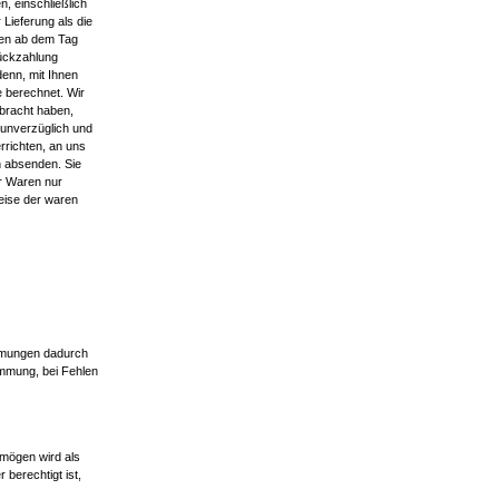
n, einschließlich
Lieferung als die
gen ab dem Tag
Rückzahlung
denn, mit Ihnen
 berechnet. Wir
bracht haben,
 unverzüglich und
rrichten, an uns
n absenden. Sie
er Waren nur
eise der waren
immungen dadurch
timmung, bei Fehlen
rmögen wird als
berechtigt ist,