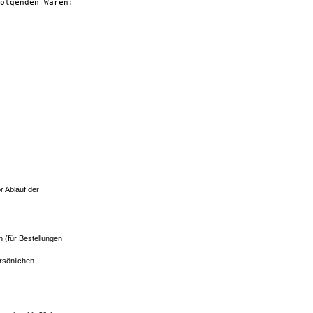
olgenden Waren:

----------------------------------------

r Ablauf der
n (für Bestellungen
ersönlichen