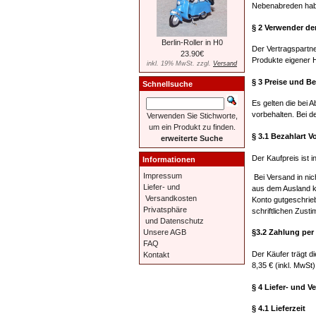
Nebenabreden hab
§ 2 Verwender d
Berlin-Roller in H0
Der Vertragspartn
23.90€
Produkte eigener H
inkl. 19% MwSt. zzgl.
Versand
§ 3 Preise und B
Schnellsuche
Es gelten die bei 
vorbehalten. Bei d
Verwenden Sie Stichworte,
um ein Produkt zu finden.
§ 3.1 Bezahlart 
erweiterte Suche
Der Kaufpreis ist 
Informationen
Impressum
Bei Versand in nic
Liefer- und
aus dem Ausland k
Versandkosten
Konto gutgeschrie
Privatsphäre
schriftlichen Zus
und Datenschutz
Unsere AGB
§3.2 Zahlung pe
FAQ
Der Käufer trägt 
Kontakt
8,35 € (inkl. MwSt
§ 4 Liefer- und 
§ 4.1 Lieferzeit