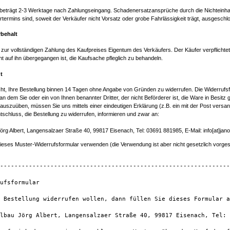
it beträgt 2-3 Werktage nach Zahlungseingang. Schadenersatzansprüche durch die Nichteinha
termins sind, soweit der Verkäufer nicht Vorsatz oder grobe Fahrlässigkeit trägt, ausgeschl
behalt
s zur vollständigen Zahlung des Kaufpreises Eigentum des Verkäufers. Der Käufer verpflichtet
t auf ihn übergegangen ist, die Kaufsache pfleglich zu behandeln.
t
t, Ihre Bestellung binnen 14 Tagen ohne Angabe von Gründen zu widerrufen. Die Widerrufsfr
n dem Sie oder ein von Ihnen benannter Dritter, der nicht Beförderer ist, die Ware in Besi
 auszuüben, müssen Sie uns mittels einer eindeutigen Erklärung (z.B. ein mit der Post versan
ntschluss, die Bestellung zu widerrufen, informieren und zwar an:
g Albert, Langensalzaer Straße 40, 99817 Eisenach, Tel: 03691 881985, E-Mail: info[at]jan
ieses Muster-Widerrufsformular verwenden (die Verwendung ist aber nicht gesetzlich vorges
----------------------------------------------------------------
ufsformular

 Bestellung widerrufen wollen, dann füllen Sie dieses Formular a
lbau Jörg Albert, Langensalzaer Straße 40, 99817 Eisenach, Tel: 