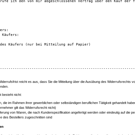
rufe ich den von mir abgeschlossenen Vertrag über den Kauf der f
ers:

 Käufers:

des Käufers (nur bei Mitteilung auf Papier)

----------------------------------------------------------------
derrufsfrist reicht es aus, dass Sie die Mitteilung über die Ausübung des Widerrufsrechts vo
enden.
 besteht nicht:
n, die im Rahmen ihrer gewerblichen oder selbständigen beruflichen Tätigkeit gehandelt habe
rnehmer gilt das Widerrufsrecht nicht)
eferung von Waren, die nach Kundenspezifikation angefertigt werden oder eindeutig auf die p
e des Bestellers zugeschnitten sind
gen