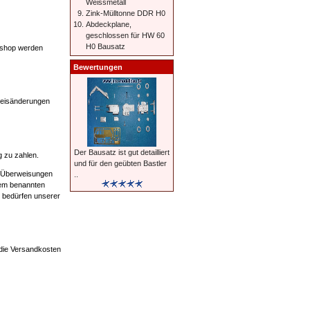
Weissmetall
Zink-Mülltonne DDR H0
Abdeckplane,
geschlossen für HW 60
H0 Bausatz
e-shop werden
Bewertungen
Preisänderungen
Der Bausatz ist gut detailliert
g zu zahlen.
und für den geübten Bastler
ei Überweisungen
..
dem benannten
 bedürfen unserer
 die Versandkosten