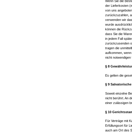
Wenn Sie die Beste
der Lieferkosten (
von uns angeboten
zurückzuzahlen, an
verwenden wir dass
wurde ausdrücklic
können die Rückza
dass Sie die Ware
in jedem Fall spät
zurückzusenden ode
tragen die unmitte
aufkommen, wenn d
nicht notwendigen
§ 8 Gewährleist
Es gelten die gese
§ 9 Salvatorische
Soweit einzelne B
nicht berührt. An 
einer zulässigen 
§ 10 Gerichtssta
Für Verträge mit K
Erfüllungsort für 
auch am Ort des S