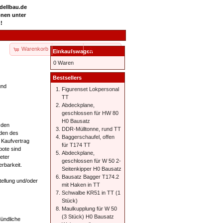
odellbau.de
onen unter
!
Warenkorb
Kasse
Ihr Konto
Einkaufswagen
0 Waren
Bestsellers
und
Figurenset Lokpersonal
TT
Abdeckplane,
geschlossen für HW 80
H0 Bausatz
 den
DDR-Mülltonne, rund TT
nden des
Baggerschaufel, offen
 Kaufvertrag
für T174 TT
bote sind
Abdeckplane,
eter
geschlossen für W 50 2-
rbarkeit.
Seitenkipper H0 Bausatz
Bausatz Bagger T174.2
tellung und/oder
mit Haken in TT
Schwalbe KR51 in TT (1
Stück)
Maulkupplung für W 50
(3 Stück) H0 Bausatz
ündliche