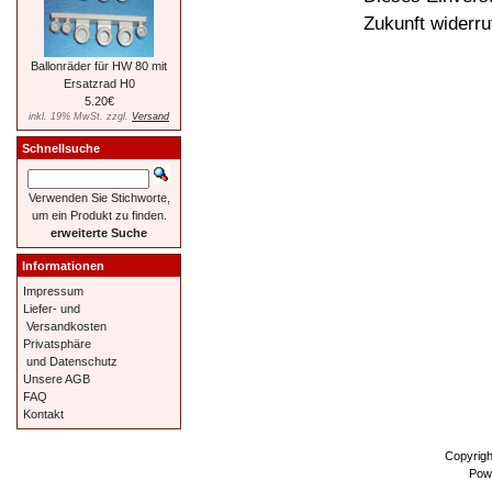
Zukunft widerru
Ballonräder für HW 80 mit
Ersatzrad H0
5.20€
inkl. 19% MwSt. zzgl.
Versand
Schnellsuche
Verwenden Sie Stichworte,
um ein Produkt zu finden.
erweiterte Suche
Informationen
Impressum
Liefer- und
Versandkosten
Privatsphäre
und Datenschutz
Unsere AGB
FAQ
Kontakt
Copyrig
Pow