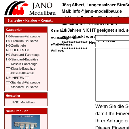
Jörg Albert, Langensalzaer Straße
Mail: info@jano-modellbau.de
ist Hersteller aller Modelle, Bau
Startseite
»
Katalog
»
Kontakt
allesamt für Personen unter
14 Jahren NICHT geeignet sind, s
Kategorien
Kontakt
verschluckt werden dürfen!
H0-Premium-Fahrzeuge
Vollständiger Name:
H0-Premium-Bausätze
*************** Herzlich Willkom
eMail-Adresse:
H0-Zurüstteile
***************
NEUHEITEN H0
Anfrage:
H0-Standard-Fahrzeuge
H0-Standard-Bausätze
TT-Klassik-Fahrzeuge
TT-Klassik-Bausätze
TT-Klassik-Kleinteile
NEUHEITEN TT
TT-Standard-Fahrzeuge
TT-Standard-Bausätze
Hersteller
JANO Modellbau
Wenn Sie die Sc
Neue Produkte
damit Ihr Einve
Ihrer Anfrage e
Dieses Einverst