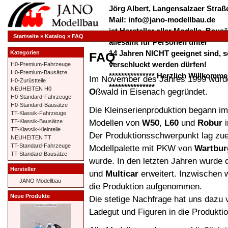
Jörg Albert, Langensalzaer Straße
Mail: info@jano-modellbau.de
ist Hersteller aller Modelle, Bau
Startseite
»
Katalog
»
FAQ
allesamt für Personen unter
14 Jahren NICHT geeignet sind, s
Kategorien
FAQ
verschluckt werden dürfen!
H0-Premium-Fahrzeuge
H0-Premium-Bausätze
*************** Herzlich Willkom
Im November des Jahres 1999 wurd
H0-Zurüstteile
***************
NEUHEITEN H0
O
ßwald in Eisenach gegründet.
H0-Standard-Fahrzeuge
H0-Standard-Bausätze
Die Kleinserienproduktion begann i
TT-Klassik-Fahrzeuge
Modellen von
W50
,
L60
und
Robur
i
TT-Klassik-Bausätze
TT-Klassik-Kleinteile
Der Produktionsschwerpunkt lag zue
NEUHEITEN TT
TT-Standard-Fahrzeuge
Modellpalette mit PKW von
Wartbu
TT-Standard-Bausätze
wurde. In den letzten Jahren wurde d
Hersteller
und
Multicar
erweitert. Inzwischen
JANO Modellbau
die Produktion aufgenommen.
Neue Produkte
Die stetige Nachfrage hat uns dazu
Ladegut und Figuren in die Produkt