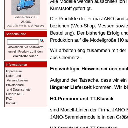
Alle Modelle werden ausschließlich 
Kunststoff gefertigt.
Berlin-Roller in H0
Die Produkte der Firma JANO sind a
23.90€
beziehen (Web-Shop, Messen sowie sc
inkl. 19% MwSt. zzgl.
Versand
Bestellung). Der bisherige Erfolg un
Schnellsuche
Produktion auf die Modellgröße H0 
Verwenden Sie Stichworte,
Wir arbeiten eng zusammen mit der
um ein Produkt zu finden.
erweiterte Suche
aus Chemnitz.
Informationen
Ein wichtiger Hinweis sei uns noch
Impressum
Liefer- und
Aufgrund der Tatsache, dass wir ein 
Versandkosten
Privatsphäre
längerer Lieferzeit
kommen.
Wir b
und Datenschutz
Unsere AGB
H0-Premium und TT-Klassik
FAQ
Kontakt
sind Modell-Linien der Firma JANO 
JANO-Sammlermodelle in den Größe