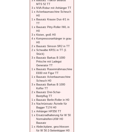
3 x
Bausatz Traktor Belarus
MTS 52 TT
3 x
NVA-Robur mit Anhänger TT
1 x
Ackerbaumaschine Scheuch
H0
1 x
Bausatz Krause Duo 4/1 in
TT
1 x
Bausatz Pitty-Roller IWL in
H0
3 x
Kisten, groß H0
4 x
Kompressoranhänger in grau
H0
2 x
Bausatz Simson SR2 in TT
2 x
Schwalbe KR51 in TT (1
Stück)
3 x
Bausatz Barkas B 1000
Pritsche mit Ladegut
Generator TT
1 x
Bausatz Rasenmähmaschine
E930 mit Figur TT
1 x
Bausatz Ackerbaumaschine
Scheuch H0
3 x
Bausatz Barkas B 1000
Koffer TT
2 x
Bausatz Drei-Schar-
Beetpflug TT
1 x
Bausatz Berlin-Roller in H0
3 x
Nachrüstsatz Ätzteile für
Bagger T174 H0
1 x
Anhänger HP350 TT
1 x
Ersatzradhalterung für W 50
Normalreifen-LKW H0
Bausatz
1 x
Abdeckplane, geschlossen
für W 50 2-Seitenkipper H0