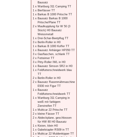
Bausatz
1 x
Wartburg 311 Camping TT
1 x
Bierfässer TT
1 x
Barkas B 1000 Pritsche TT
1 x
Bausatz Barkas B 1000
Pritsche/Plane TT
2 x
Maulkupplung für W 50 (3
Stück) H0 Bausatz
Weissmetall
1 x
Drei-Schar-Beetpflug TT
3 x
Berlin-Roller in H0
1 x
Barkas B 1000 Koffer TT
1 x
Bausatz Anhänger HP350 TT
3 x
Gasflaschen, schlank TT
2 x
Fetteimer TT
3 x
Pitty-Roller IWL in H0
1 x
Bausatz Simson SR2 in H0
1 x
Feldfutterschneidwerk blau
TT
2 x
Berlin-Roller in H0
2 x
Bausatz Rasenmähmaschine
E930 mit Figur TT
1 x
Bausatz
Feldfutterschneidwerk TT
1 x
Wartburg 311 Camping in
weiß mit farbigem
Zierstreifen TT
1 x
Multicar 22 Pritsche TT
2 x
kleine Fässer TT
2 x
Abdeckplane, geschlossen
für HW 80 H0 Bausatz
1 x
Kisten, klein H0
1 x
Gabelstapler RS09 in TT
1 x
Multicar 22 Muldenkipper TT