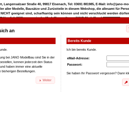
rt, Langensalzaer Straße 40, 99817 Eisenach, Tel: 03691 881985, E-Mail: info@jano-m
eller aller Modelle, Bausätze und Zurüstteile in diesem Webshop, die allesamt für Pers
 NICHT geeignet sind, scharfkantig sein können und nicht verschluckt werden dürfen
***** Herzlich Willkommen in der Modellbauwelt von JANO Modellbau! ***************
sich an
Bereits Kunde
Kunde.
Ich bin bereits Kunde.
ung bei JANO Modellbau sind Sie in der
eMail-Adresse:
bestellen, kennen jederzeit den Status
Passwort:
 und haben immer eine aktuelle
e bisherigen Bestellungen.
Sie haben Ihr Passwort vergessen? Dann kl
Weiter