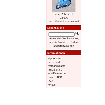
Berlin-Roller in H0
23.90€
inkl. 19% MwSt. zzgl.
Versand
Schnellsuche
Verwenden Sie Stichworte,
um ein Produkt zu finden.
erweiterte Suche
Informationen
Impressum
Liefer- und
Versandkosten
Privatsphäre
und Datenschutz
Unsere AGB
FAQ
Kontakt