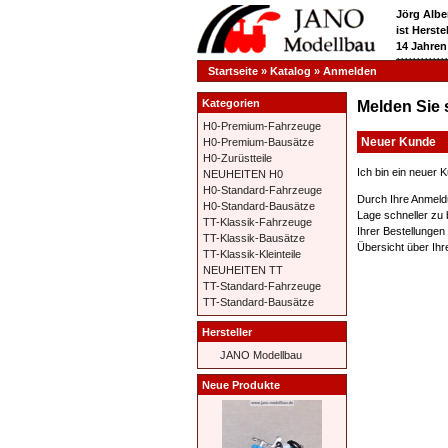
Jörg Albe
ist Herst
14 Jahren
**********
Startseite
»
Katalog
»
Anmelden
Kategorien
Melden Sie 
H0-Premium-Fahrzeuge
Neuer Kunde
H0-Premium-Bausätze
H0-Zurüstteile
Ich bin ein neuer 
NEUHEITEN H0
H0-Standard-Fahrzeuge
Durch Ihre Anmeld
H0-Standard-Bausätze
Lage schneller zu 
TT-Klassik-Fahrzeuge
Ihrer Bestellungen
TT-Klassik-Bausätze
Übersicht über Ihr
TT-Klassik-Kleinteile
NEUHEITEN TT
TT-Standard-Fahrzeuge
TT-Standard-Bausätze
Hersteller
JANO Modellbau
Neue Produkte