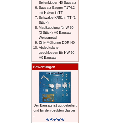
Seitenkipper H0 Bausatz
Bausatz Bagger T174.2
mit Haken in TT
Schwalbe KR51 in TT (1
Stück)
Maulkupplung für W 50
(3 Stück) H0 Bausatz
Weissmetall
Zink-Mülltonne DDR H0
Abdeckplane,
geschlossen für HW 60
H0 Bausatz
Bewertungen
Der Bausatz ist gut detailliert
und für den geübten Bastler
..