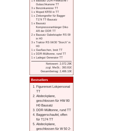
1 x
Bausatz DDR-Feldküche /
Gulaschkanone TT
3 x
Benzinkanister TT
1 x
Moped KR50 in TT
1 x
Zinkengreifer für Bagger
T174 TT-Bausatz
1 x
Bausatz
Kompressoranhänger Diko
4/8 der DDR TT
2 x
Bausatz Gabelstapler RS 09
in H0
3 x
Traktor RS 04/30 "Storch" in
H0
1 x
Gasflaschen, breit TT
1 x
DDR-Mülltonne, rund TT
1 x
Ladegut Generator TT
Nettowert: 2,072.29€
zzgl. MwSt.: 393.81€
Gesamtbetrag: 2,466.10€
Bestsellers
Figurenset Lokpersonal
TT
Abdeckplane,
geschlossen für HW 80
H0 Bausatz
DDR-Mülltonne, rund TT
Baggerschaufel, offen
für T174 TT
Abdeckplane,
geschlossen für W 50 2-