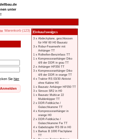
odellbau.de
onen unter
!
Warenkorb (123)
Kasse
Ihr Konto
Einkaufswagen
3 x
Abdeckplane, geschlossen
für HW 60 H0 Bausatz
3 x
Robur-Feuerwehr mit
Anhänger TT
1 x
Rollreifen-Benzinfass TT
1 x
Kompressoranhänger Diko
4/8 der DDR in grau TT
2 x
Anhänger HP350 TT
3 x
Kompressoranhänger Diko
4/8 der DDR in orange TT
icken Sie
hier
4 x
Traktor RS 03/30 Aktivist
ohne Kabine H0
1 x
Bausatz Anhänger HP350 TT
Anmelden
3 x
Simson SR2 in H0
1 x
Bausatz Multicar 22
Muldenkipper TT
2 x
DDR-Feldküche /
Gulaschkanone TT
4 x
Kompressoranhänger in
orange H0
2 x
DDR-Feldküche /
Gulaschkanone Fw TT
4 x
Gabelstapler RS 09 in H0
1 x
Barkas B 1000 Flachplane
TT