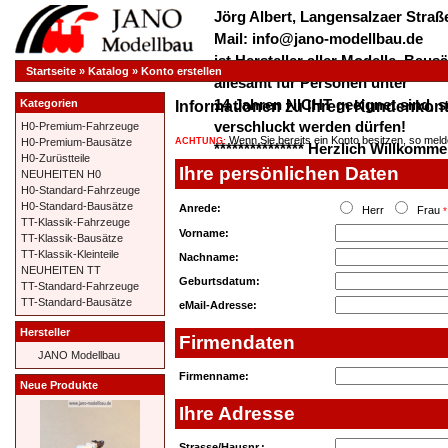
Jörg Albert, Langensalzaer Straße
Mail: info@jano-modellbau.de
ist Hersteller aller Modelle, Bau
Startseite
»
Katalog
»
Konto erstellen
allesamt für Personen unter
14 Jahren NICHT geeignet sind, s
Kategorien
Informationen zu Ihrem Kundenkon
verschluckt werden dürfen!
H0-Premium-Fahrzeuge
Wenn Sie bereits ein Konto besitzen, so melde
ACHTUNG:
H0-Premium-Bausätze
*************** Herzlich Willkom
H0-Zurüstteile
***************
Ihre persönlichen Daten
NEUHEITEN H0
H0-Standard-Fahrzeuge
H0-Standard-Bausätze
Anrede:
Herr
Frau
*
TT-Klassik-Fahrzeuge
Vorname:
TT-Klassik-Bausätze
TT-Klassik-Kleinteile
Nachname:
NEUHEITEN TT
Geburtsdatum:
TT-Standard-Fahrzeuge
TT-Standard-Bausätze
eMail-Adresse:
Hersteller
Firmendaten
JANO Modellbau
Firmenname:
Neue Produkte
Ihre Adresse
Strasse/Hausnr.: