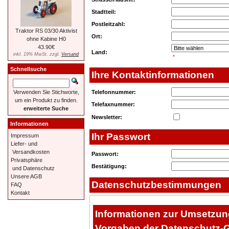
Stadtteil:
Postleitzahl:
Traktor RS 03/30 Aktivist
Ort:
ohne Kabine H0
43.90€
Land:
inkl. 19% MwSt. zzgl.
Versand
*
Schnellsuche
Ihre Kontaktinformationen
Telefonnummer:
Verwenden Sie Stichworte,
um ein Produkt zu finden.
Telefaxnummer:
erweiterte Suche
Newsletter:
Informationen
Ihr Passwort
Impressum
Liefer- und
Versandkosten
Passwort:
Privatsphäre
Bestätigung:
und Datenschutz
Unsere AGB
Datenschutzbestimmungen
FAQ
Kontakt
Informationen zur Umsetzun
Vorgaben der Datenschutz-