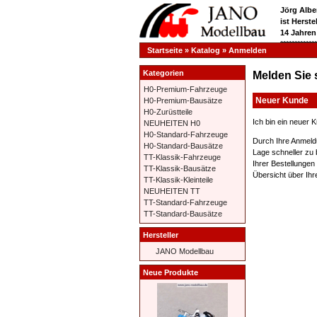
Jörg Albe
ist Herst
14 Jahren
**********
Startseite
»
Katalog
»
Anmelden
Kategorien
Melden Sie 
H0-Premium-Fahrzeuge
Neuer Kunde
H0-Premium-Bausätze
H0-Zurüstteile
Ich bin ein neuer 
NEUHEITEN H0
H0-Standard-Fahrzeuge
Durch Ihre Anmeld
H0-Standard-Bausätze
Lage schneller zu 
TT-Klassik-Fahrzeuge
Ihrer Bestellungen
TT-Klassik-Bausätze
Übersicht über Ihr
TT-Klassik-Kleinteile
NEUHEITEN TT
TT-Standard-Fahrzeuge
TT-Standard-Bausätze
Hersteller
JANO Modellbau
Neue Produkte