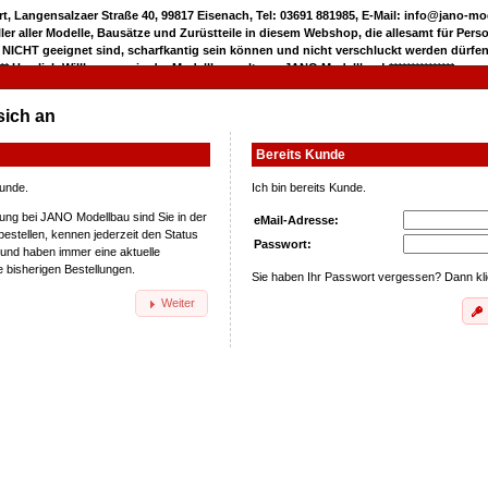
rt, Langensalzaer Straße 40, 99817 Eisenach, Tel: 03691 881985, E-Mail: info@jano-m
eller aller Modelle, Bausätze und Zurüstteile in diesem Webshop, die allesamt für Pers
 NICHT geeignet sind, scharfkantig sein können und nicht verschluckt werden dürfen
***** Herzlich Willkommen in der Modellbauwelt von JANO Modellbau! ***************
sich an
Bereits Kunde
Kunde.
Ich bin bereits Kunde.
ung bei JANO Modellbau sind Sie in der
eMail-Adresse:
bestellen, kennen jederzeit den Status
Passwort:
 und haben immer eine aktuelle
e bisherigen Bestellungen.
Sie haben Ihr Passwort vergessen? Dann kl
Weiter