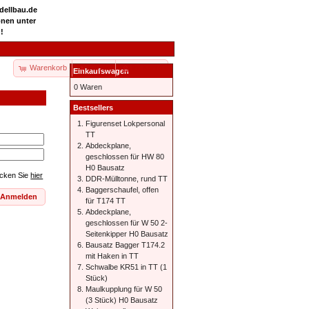
odellbau.de
onen unter
!
Warenkorb
Kasse
Ihr Konto
Einkaufswagen
0 Waren
Bestsellers
Figurenset Lokpersonal
TT
Abdeckplane,
geschlossen für HW 80
H0 Bausatz
icken Sie
hier
DDR-Mülltonne, rund TT
Baggerschaufel, offen
Anmelden
für T174 TT
Abdeckplane,
geschlossen für W 50 2-
Seitenkipper H0 Bausatz
Bausatz Bagger T174.2
mit Haken in TT
Schwalbe KR51 in TT (1
Stück)
Maulkupplung für W 50
(3 Stück) H0 Bausatz