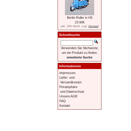
Berlin-Roller in H0
23.90€
inkl. 19% MwSt. zzgl.
Versand
Schnellsuche
Verwenden Sie Stichworte,
um ein Produkt zu finden.
erweiterte Suche
Informationen
Impressum
Liefer- und
Versandkosten
Privatsphäre
und Datenschutz
Unsere AGB
FAQ
Kontakt