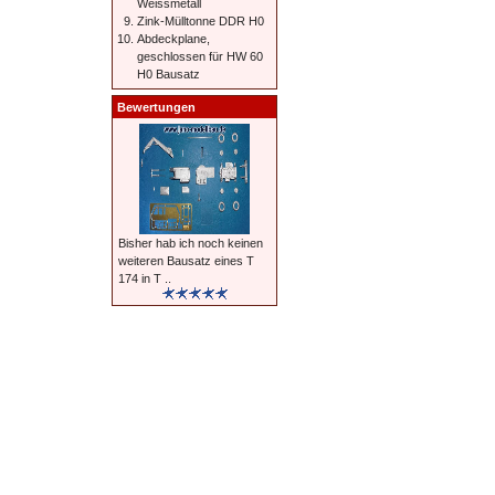
Weissmetall
Zink-Mülltonne DDR H0
Abdeckplane,
geschlossen für HW 60
H0 Bausatz
Bewertungen
Bisher hab ich noch keinen
weiteren Bausatz eines T
174 in T ..