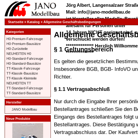
Jörg Albert, Langensalzaer Straße
Mail: info@jano-modellbau.de
ist Hersteller aller Modelle, Bau
Startseite
»
Katalog
»
Allgemeine Geschäftsbedingungen
allesamt für Personen unter
14 Jahren NICHT geeignet sind, s
Kategorien
Allgemeine Geschäfts
verschluckt werden dürfen!
H0-Premium-Fahrzeuge
H0-Premium-Bausätze
*************** Herzlich Willkom
§ 1 Geltungsbereich
H0-Zurüstteile
***************
NEUHEITEN H0
H0-Standard-Fahrzeuge
Es gelten die gesetzlichen Bestimm
H0-Standard-Bausätze
Insbesondere BGB, BGB- InfoVO und 
TT-Klassik-Fahrzeuge
TT-Klassik-Bausätze
Richter.
TT-Klassik-Kleinteile
NEUHEITEN TT
§ 1.1 Vertragsabschluß
TT-Standard-Fahrzeuge
TT-Standard-Bausätze
Nur durch die Eingabe Ihrer persönl
Hersteller
Bestellantrages schließen Sie den B
JANO Modellbau
Eingangs des Bestellantrages folgt
Neue Produkte
Bestellantrages. Diese Bestätigung 
Vertragsabschluss dar. Der Kaufvert