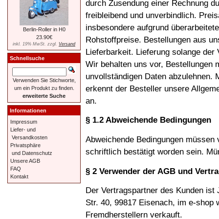
durch Zusendung einer Rechnung du
freibleibend und unverbindlich. Prei
insbesondere aufgrund überarbeitete
Berlin-Roller in H0
23.90€
Rohstoffpreise. Bestellungen aus un
inkl. 19% MwSt. zzgl.
Versand
Lieferbarkeit. Lieferung solange der V
Schnellsuche
Wir behalten uns vor, Bestellungen m
unvollständigen Daten abzulehnen. M
Verwenden Sie Stichworte,
erkennt der Besteller unsere Allge
um ein Produkt zu finden.
erweiterte Suche
an.
Informationen
§ 1.2 Abweichende Bedingungen
Impressum
Liefer- und
Abweichende Bedingungen müssen v
Versandkosten
Privatsphäre
schriftlich bestätigt worden sein. 
und Datenschutz
Unsere AGB
FAQ
§ 2 Verwender der AGB und Vertr
Kontakt
Der Vertragspartner des Kunden ist
Str. 40, 99817 Eisenach, im e-shop 
Fremdherstellern verkauft.