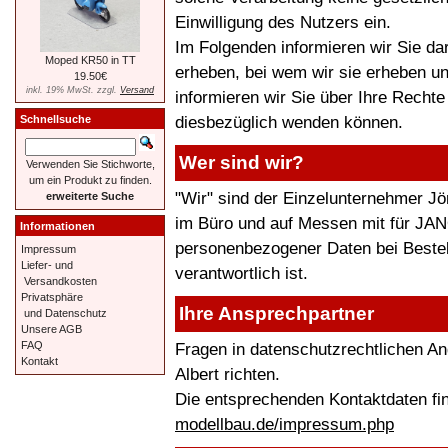
Einwilligung des Nutzers ein.
Im Folgenden informieren wir Sie d
Moped KR50 in TT
erheben, bei wem wir sie erheben u
19.50€
inkl. 19% MwSt. zzgl.
Versand
informieren wir Sie über Ihre Recht
diesbezüglich wenden können.
Schnellsuche
Wer sind wir?
Verwenden Sie Stichworte,
um ein Produkt zu finden.
"Wir" sind der Einzelunternehmer Jör
erweiterte Suche
im Büro und auf Messen mit für JANO
Informationen
personenbezogener Daten bei Bestel
Impressum
Liefer- und
verantwortlich ist.
Versandkosten
Privatsphäre
Ihre Ansprechpartner
und Datenschutz
Unsere AGB
Fragen in datenschutzrechtlichen A
FAQ
Kontakt
Albert richten.
Die entsprechenden Kontaktdaten fi
modellbau.de/impressum.php