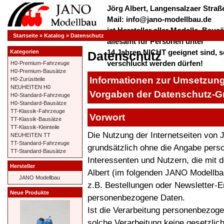
Jörg Albert, Langensalzaer Straße
Mail: info@jano-modellbau.de
ist Hersteller aller Modelle, Bau
Startseite
»
Katalog
»
Datenschutz
allesamt für Personen unter
14 Jahren NICHT geeignet sind, s
Kategorien
Datenschutz
verschluckt werden dürfen!
H0-Premium-Fahrzeuge
H0-Premium-Bausätze
*************** Herzlich Willkom
Informationen zur Umsetzung
H0-Zurüstteile
***************
NEUHEITEN H0
Vorgaben der Datenschutz-
H0-Standard-Fahrzeuge
H0-Standard-Bausätze
TT-Klassik-Fahrzeuge
Vorwort
TT-Klassik-Bausätze
TT-Klassik-Kleinteile
Die Nutzung der Internetseiten von 
NEUHEITEN TT
TT-Standard-Fahrzeuge
grundsätzlich ohne die Angabe per
TT-Standard-Bausätze
Interessenten und Nutzern, die mit
Hersteller
Albert (im folgenden JANO Modellb
JANO Modellbau
z.B. Bestellungen oder Newsletter-Erh
Neue Produkte
personenbezogene Daten.
Ist die Verarbeitung personenbezogen
solche Verarbeitung keine gesetzlich