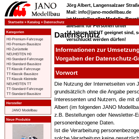
Jörg Albert, Langensalzaer Straße
Mail: info@jano-modellbau.de
ist Hersteller aller Modelle, Bau
Startseite
»
Katalog
»
Datenschutz
allesamt für Personen unter
14 Jahren NICHT geeignet sind, s
Kategorien
Datenschutz
verschluckt werden dürfen!
H0-Premium-Fahrzeuge
H0-Premium-Bausätze
*************** Herzlich Willkom
Informationen zur Umsetzung
H0-Zurüstteile
***************
NEUHEITEN H0
Vorgaben der Datenschutz-
H0-Standard-Fahrzeuge
H0-Standard-Bausätze
TT-Klassik-Fahrzeuge
Vorwort
TT-Klassik-Bausätze
TT-Klassik-Kleinteile
Die Nutzung der Internetseiten von 
NEUHEITEN TT
TT-Standard-Fahrzeuge
grundsätzlich ohne die Angabe per
TT-Standard-Bausätze
Interessenten und Nutzern, die mit
Hersteller
Albert (im folgenden JANO Modellb
JANO Modellbau
z.B. Bestellungen oder Newsletter-Erh
Neue Produkte
personenbezogene Daten.
Ist die Verarbeitung personenbezogen
solche Verarbeitung keine gesetzlich