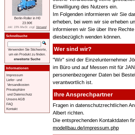
Einwilligung des Nutzers ein.
Im Folgenden informieren wir Sie d
Berlin-Roller in H0
erheben, bei wem wir sie erheben u
23.90€
inkl. 19% MwSt. zzgl.
Versand
informieren wir Sie über Ihre Recht
diesbezüglich wenden können.
Schnellsuche
Wer sind wir?
Verwenden Sie Stichworte,
um ein Produkt zu finden.
"Wir" sind der Einzelunternehmer Jör
erweiterte Suche
im Büro und auf Messen mit für JANO
Informationen
personenbezogener Daten bei Bestel
Impressum
Liefer- und
verantwortlich ist.
Versandkosten
Privatsphäre
Ihre Ansprechpartner
und Datenschutz
Unsere AGB
Fragen in datenschutzrechtlichen A
FAQ
Kontakt
Albert richten.
Die entsprechenden Kontaktdaten fi
modellbau.de/impressum.php