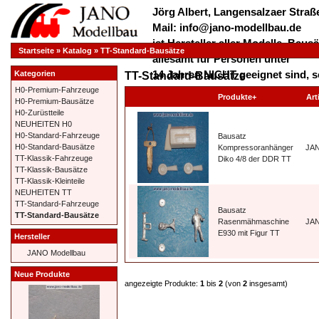
Jörg Albert, Langensalzaer Straße
Mail: info@jano-modellbau.de
ist Hersteller aller Modelle, Bau
Startseite
»
Katalog
»
TT-Standard-Bausätze
allesamt für Personen unter
14 Jahren NICHT geeignet sind, s
Kategorien
TT-Standard-Bausätze
verschluckt werden dürfen!
H0-Premium-Fahrzeuge
Produkte+
Art
H0-Premium-Bausätze
*************** Herzlich Willkom
H0-Zurüstteile
***************
NEUHEITEN H0
H0-Standard-Fahrzeuge
Bausatz
H0-Standard-Bausätze
Kompressoranhänger
JA
TT-Klassik-Fahrzeuge
Diko 4/8 der DDR TT
TT-Klassik-Bausätze
TT-Klassik-Kleinteile
NEUHEITEN TT
TT-Standard-Fahrzeuge
Bausatz
TT-Standard-Bausätze
Rasenmähmaschine
JA
E930 mit Figur TT
Hersteller
JANO Modellbau
Neue Produkte
angezeigte Produkte:
1
bis
2
(von
2
insgesamt)