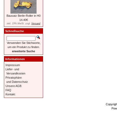
Bausatz Berlin-Roller in H0
14.40€
inkl. 19% MwSt. zzgl.
Versand
Schnellsuche
Verwenden Sie Stichworte,
um ein Produkt zu finden.
erweiterte Suche
Informationen
Impressum
Liefer- und
Versandkosten
Privatsphäre
und Datenschutz
Unsere AGB
FAQ
Kontakt
Copyrig
Pow