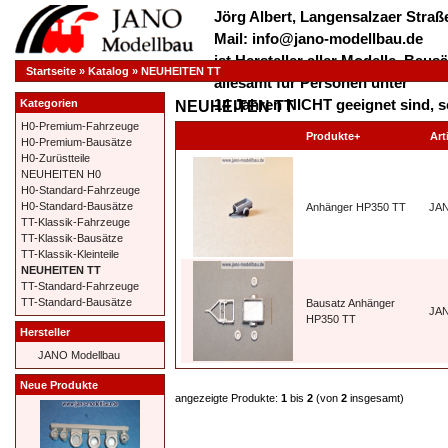
Jörg Albert, Langensalzaer Straße
Mail: info@jano-modellbau.de
ist Hersteller aller Modelle, Bau
Startseite
»
Katalog
»
NEUHEITEN TT
allesamt für Personen unter
14 Jahren NICHT geeignet sind, s
Kategorien
NEUHEITEN TT
verschluckt werden dürfen!
H0-Premium-Fahrzeuge
Produkte+
Art
H0-Premium-Bausätze
*************** Herzlich Willkom
H0-Zurüstteile
***************
NEUHEITEN H0
H0-Standard-Fahrzeuge
H0-Standard-Bausätze
Anhänger HP350 TT
JA
TT-Klassik-Fahrzeuge
TT-Klassik-Bausätze
TT-Klassik-Kleinteile
NEUHEITEN TT
TT-Standard-Fahrzeuge
TT-Standard-Bausätze
Bausatz Anhänger
JA
HP350 TT
Hersteller
JANO Modellbau
Neue Produkte
angezeigte Produkte:
1
bis
2
(von
2
insgesamt)