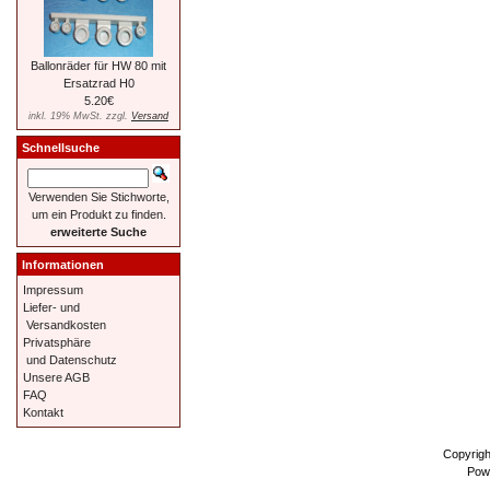
Ballonräder für HW 80 mit
Ersatzrad H0
5.20€
inkl. 19% MwSt. zzgl.
Versand
Schnellsuche
Verwenden Sie Stichworte,
um ein Produkt zu finden.
erweiterte Suche
Informationen
Impressum
Liefer- und
Versandkosten
Privatsphäre
und Datenschutz
Unsere AGB
FAQ
Kontakt
Copyrig
Pow