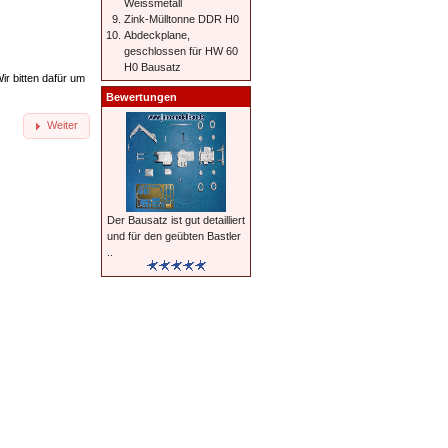
Weissmetall
Zink-Mülltonne DDR H0
Abdeckplane,
geschlossen für HW 60
H0 Bausatz
ir bitten dafür um
Bewertungen
Weiter
Der Bausatz ist gut detailliert
und für den geübten Bastler
..