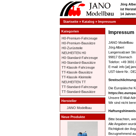
Jörg Albe
ist Herst
14 Jahren
**********
Startseite
»
Katalog
»
Impressum
Kategorien
Impressum
H0-Premium-Fahrzeuge
JANO Modellbau
H0-Premium-Bausätze
Jörg Albert
H0-Zurüstteile
Langensalzaer Str
NEUHEITEN H0
99817 Eisenach
H0-Standard-Fahrzeuge
Telefon: +49 3691 
H0-Standard-Bausätze
E-mail: info [at] j
TT-Klassik-Fahrzeuge
UST-Ident-Nr.: D
TT-Klassik-Bausätze
TT-Klassik-Kleinteile
Streitschlichtung
NEUHEITEN TT
TT-Standard-Fahrzeuge
Die Europäische Ko
TT-Standard-Bausätze
https://ec.europ
Unsere E-Mail-Adr
Hersteller
Wir sind nicht bere
JANO Modellbau
Haftungshinweis
Neue Produkte
Bitte beachten, we
Alle Angaben wurd
Richtigkeit der A
Bezugnehmend auf d