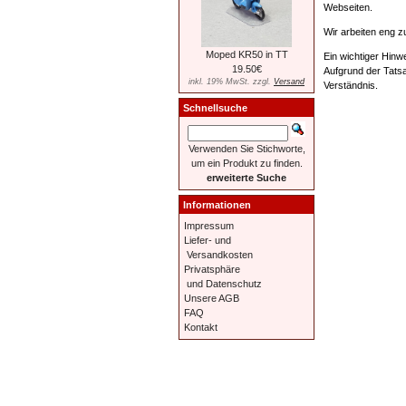
Webseiten.
Wir arbeiten eng 
Moped KR50 in TT
Ein wichtiger Hinwe
19.50€
Aufgrund der Tatsa
inkl. 19% MwSt. zzgl.
Versand
Verständnis.
Schnellsuche
Verwenden Sie Stichworte,
um ein Produkt zu finden.
erweiterte Suche
Informationen
Impressum
Liefer- und
Versandkosten
Privatsphäre
und Datenschutz
Unsere AGB
FAQ
Kontakt