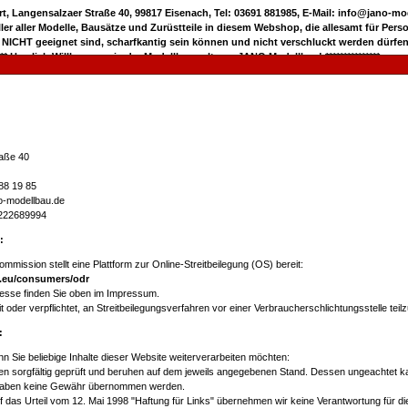
rt, Langensalzaer Straße 40, 99817 Eisenach, Tel: 03691 881985, E-Mail: info@jano-m
eller aller Modelle, Bausätze und Zurüstteile in diesem Webshop, die allesamt für Pers
 NICHT geeignet sind, scharfkantig sein können und nicht verschluckt werden dürfen
***** Herzlich Willkommen in der Modellbauwelt von JANO Modellbau! ***************
aße 40
88 19 85
ano-modellbau.de
E222689994
:
mmission stellt eine Plattform zur Online-Streitbeilegung (OS) bereit:
a.eu/consumers/odr
esse finden Sie oben im Impressum.
it oder verpflichtet, an Streitbeilegungsverfahren vor einer Verbraucherschlichtungsstelle tei
:
nn Sie beliebige Inhalte dieser Website weiterverarbeiten möchten:
en sorgfältig geprüft und beruhen auf dem jeweils angegebenen Stand. Dessen ungeachtet ka
ngaben keine Gewähr übernommen werden.
as Urteil vom 12. Mai 1998 "Haftung für Links" übernehmen wir keine Verantwortung für die 