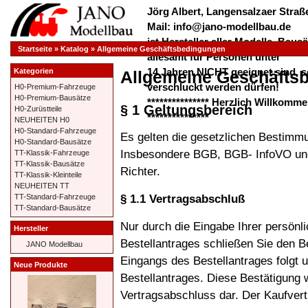
Jörg Albert, Langensalzaer Straße
Mail: info@jano-modellbau.de
ist Hersteller aller Modelle, Bau
Startseite
»
Katalog
»
Allgemeine Geschäftsbedingungen
allesamt für Personen unter
14 Jahren NICHT geeignet sind, s
Kategorien
Allgemeine Geschäfts
verschluckt werden dürfen!
H0-Premium-Fahrzeuge
H0-Premium-Bausätze
*************** Herzlich Willkom
§ 1 Geltungsbereich
H0-Zurüstteile
***************
NEUHEITEN H0
H0-Standard-Fahrzeuge
Es gelten die gesetzlichen Bestimm
H0-Standard-Bausätze
Insbesondere BGB, BGB- InfoVO und 
TT-Klassik-Fahrzeuge
TT-Klassik-Bausätze
Richter.
TT-Klassik-Kleinteile
NEUHEITEN TT
§ 1.1 Vertragsabschluß
TT-Standard-Fahrzeuge
TT-Standard-Bausätze
Nur durch die Eingabe Ihrer persönl
Hersteller
Bestellantrages schließen Sie den B
JANO Modellbau
Eingangs des Bestellantrages folgt
Neue Produkte
Bestellantrages. Diese Bestätigung 
Vertragsabschluss dar. Der Kaufvert