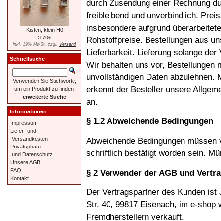
durch Zusendung einer Rechnung du
freibleibend und unverbindlich. Prei
insbesondere aufgrund überarbeitete
Kisten, klein H0
3.70€
Rohstoffpreise. Bestellungen aus un
inkl. 19% MwSt. zzgl.
Versand
Lieferbarkeit. Lieferung solange der V
Schnellsuche
Wir behalten uns vor, Bestellungen m
unvollständigen Daten abzulehnen. M
Verwenden Sie Stichworte,
erkennt der Besteller unsere Allge
um ein Produkt zu finden.
erweiterte Suche
an.
Informationen
§ 1.2 Abweichende Bedingungen
Impressum
Liefer- und
Abweichende Bedingungen müssen v
Versandkosten
Privatsphäre
schriftlich bestätigt worden sein. 
und Datenschutz
Unsere AGB
FAQ
§ 2 Verwender der AGB und Vertr
Kontakt
Der Vertragspartner des Kunden ist
Str. 40, 99817 Eisenach, im e-shop 
Fremdherstellern verkauft.