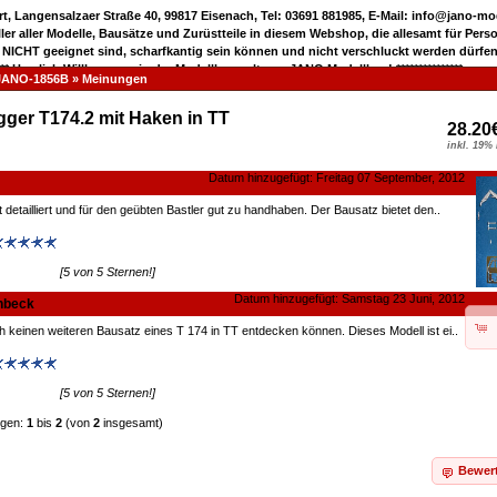
rt, Langensalzaer Straße 40, 99817 Eisenach, Tel: 03691 881985, E-Mail: info@jano-m
eller aller Modelle, Bausätze und Zurüstteile in diesem Webshop, die allesamt für Pers
 NICHT geeignet sind, scharfkantig sein können und nicht verschluckt werden dürfen
***** Herzlich Willkommen in der Modellbauwelt von JANO Modellbau! ***************
JANO-1856B
»
Meinungen
ger T174.2 mit Haken in TT
28.20
inkl. 19%
Datum hinzugefügt: Freitag 07 September, 2012
 detailliert und für den geübten Bastler gut zu handhaben. Der Bausatz bietet den..
[5 von 5 Sternen!]
Datum hinzugefügt: Samstag 23 Juni, 2012
nbeck
h keinen weiteren Bausatz eines T 174 in TT entdecken können. Dieses Modell ist ei..
[5 von 5 Sternen!]
ngen:
1
bis
2
(von
2
insgesamt)
Bewer