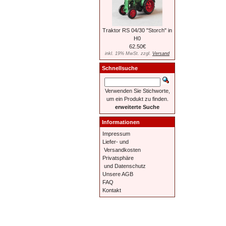
Traktor RS 04/30 "Storch" in
H0
62.50€
inkl. 19% MwSt. zzgl.
Versand
Schnellsuche
Verwenden Sie Stichworte,
um ein Produkt zu finden.
erweiterte Suche
Informationen
Impressum
Liefer- und
Versandkosten
Privatsphäre
und Datenschutz
Unsere AGB
FAQ
Kontakt