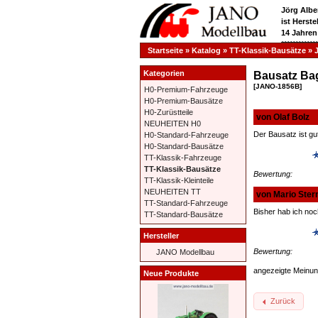
Jörg Albe
ist Herst
14 Jahren
**********
Startseite
»
Katalog
»
TT-Klassik-Bausätze
»
Kategorien
Bausatz Bag
[JANO-1856B]
H0-Premium-Fahrzeuge
H0-Premium-Bausätze
H0-Zurüstteile
von Olaf Bolz
NEUHEITEN H0
Der Bausatz ist gut
H0-Standard-Fahrzeuge
H0-Standard-Bausätze
TT-Klassik-Fahrzeuge
TT-Klassik-Bausätze
Bewertung:
TT-Klassik-Kleinteile
NEUHEITEN TT
von Mario Ster
TT-Standard-Fahrzeuge
Bisher hab ich noc
TT-Standard-Bausätze
Hersteller
Bewertung:
JANO Modellbau
angezeigte Meinu
Neue Produkte
Zurück