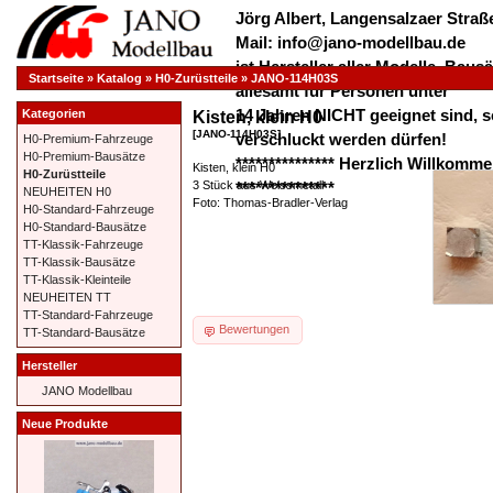
Jörg Albert, Langensalzaer Straße
Mail: info@jano-modellbau.de
ist Hersteller aller Modelle, Bau
Startseite
»
Katalog
»
H0-Zurüstteile
»
JANO-114H03S
allesamt für Personen unter
14 Jahren NICHT geeignet sind, s
Kategorien
Kisten, klein H0
[JANO-114H03S]
verschluckt werden dürfen!
H0-Premium-Fahrzeuge
H0-Premium-Bausätze
*************** Herzlich Willkom
Kisten, klein H0
H0-Zurüstteile
3 Stück aus Weissmetall
***************
NEUHEITEN H0
Foto: Thomas-Bradler-Verlag
H0-Standard-Fahrzeuge
H0-Standard-Bausätze
TT-Klassik-Fahrzeuge
TT-Klassik-Bausätze
TT-Klassik-Kleinteile
NEUHEITEN TT
TT-Standard-Fahrzeuge
Bewertungen
TT-Standard-Bausätze
Hersteller
JANO Modellbau
Neue Produkte