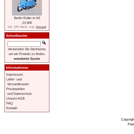
Berlin-Roller in H0
23.90€
inkl. 19% MwSt. zzgl.
Versand
Schnellsuche
Verwenden Sie Stichworte,
um ein Produkt zu finden.
erweiterte Suche
Informationen
Impressum
Liefer- und
Versandkosten
Privatsphäre
und Datenschutz
Unsere AGB
FAQ
Kontakt
Copyrig
Pow