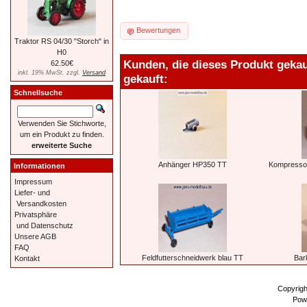
Bewertungen
Traktor RS 04/30 "Storch" in
H0
Kunden, die dieses Produkt geka
62.50€
inkl. 19% MwSt. zzgl.
Versand
gekauft:
Schnellsuche
Verwenden Sie Stichworte,
um ein Produkt zu finden.
erweiterte Suche
Anhänger HP350 TT
Kompressor
Informationen
Impressum
Liefer- und
Versandkosten
Privatsphäre
und Datenschutz
Unsere AGB
FAQ
Feldfutterschneidwerk blau TT
Bar
Kontakt
Copyrig
Pow