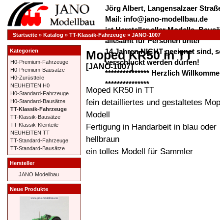
Jörg Albert, Langensalzaer Straße
Mail: info@jano-modellbau.de
ist Hersteller aller Modelle, Bau
Startseite
»
Katalog
»
TT-Klassik-Fahrzeuge
»
JANO-1007
allesamt für Personen unter
14 Jahren NICHT geeignet sind, s
Kategorien
Moped KR50 in TT
verschluckt werden dürfen!
H0-Premium-Fahrzeuge
[JANO-1007]
H0-Premium-Bausätze
*************** Herzlich Willkom
H0-Zurüstteile
***************
NEUHEITEN H0
Moped KR50 in TT
H0-Standard-Fahrzeuge
fein detailliertes und gestaltetes Mo
H0-Standard-Bausätze
TT-Klassik-Fahrzeuge
Modell
TT-Klassik-Bausätze
Fertigung in Handarbeit in blau oder
TT-Klassik-Kleinteile
NEUHEITEN TT
hellbraun
TT-Standard-Fahrzeuge
TT-Standard-Bausätze
ein tolles Modell für Sammler
Hersteller
JANO Modellbau
Neue Produkte