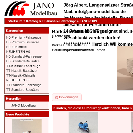
Jörg Albert, Langensalzaer Straße
Mail: info@jano-modellbau.de
ist Hersteller aller Modelle, Bau
Startseite
»
Katalog
»
TT-Klassik-Fahrzeuge
»
JANO-1109
allesamt für Personen unter
14 Jahren NICHT geeignet sind, s
Kategorien
Barkas B 1000 Koffer TT
[JANO-1109]
verschluckt werden dürfen!
H0-Premium-Fahrzeuge
H0-Premium-Bausätze
*************** Herzlich Willkom
Barkas B 1000 Koffer TT
H0-Zurüstteile
Herstellung in verschiedenen Farben
***************
NEUHEITEN H0
H0-Standard-Fahrzeuge
H0-Standard-Bausätze
TT-Klassik-Fahrzeuge
TT-Klassik-Bausätze
TT-Klassik-Kleinteile
NEUHEITEN TT
TT-Standard-Fahrzeuge
TT-Standard-Bausätze
Bewertungen
Hersteller
JANO Modellbau
Kunden, die dieses Produkt gekauft haben, haben 
Neue Produkte