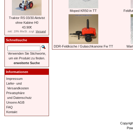
Moped KR50 in TT
Feldfu
Traktor RS 03/30 Aktivist
ohne Kabine H0
43.90€
inkl. 19% MwSt. zzgl.
Versand
Schnellsuche
DDR-Feldküche / Gulaschkanone Fw TT
Wart
Verwenden Sie Stichworte,
um ein Produkt zu finden.
erweiterte Suche
Informationen
Impressum
Liefer- und
Versandkosten
Privatsphäre
und Datenschutz
Unsere AGB
FAQ
Kontakt
Copyrig
Pow