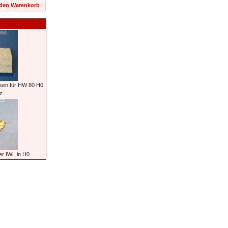
 den Warenkorb
sen für HW 80 H0
z
er IWL in H0