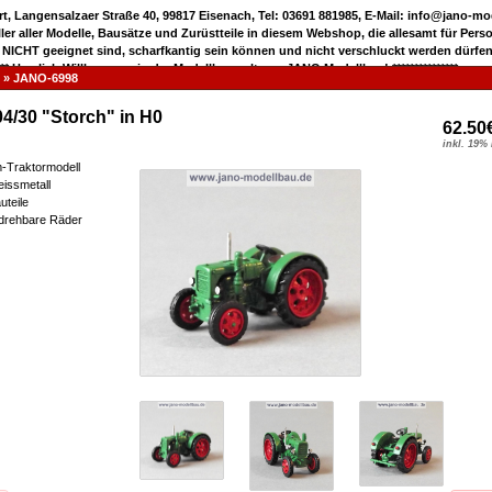
rt, Langensalzaer Straße 40, 99817 Eisenach, Tel: 03691 881985, E-Mail: info@jano-m
eller aller Modelle, Bausätze und Zurüstteile in diesem Webshop, die allesamt für Pers
 NICHT geeignet sind, scharfkantig sein können und nicht verschluckt werden dürfen
***** Herzlich Willkommen in der Modellbauwelt von JANO Modellbau! ***************
»
JANO-6998
04/30 "Storch" in H0
62.50
inkl. 19%
m-Traktormodell
eissmetall
uteile
 drehbare Räder