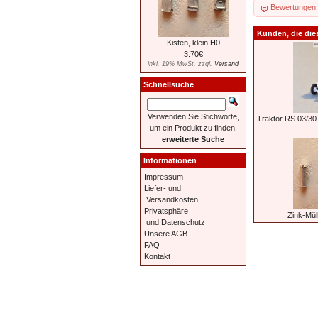
Bewertungen
Kunden, die die
Kisten, klein H0
3.70€
inkl. 19% MwSt. zzgl.
Versand
Schnellsuche
Verwenden Sie Stichworte,
Traktor RS 03/30 
um ein Produkt zu finden.
erweiterte Suche
Informationen
Impressum
Liefer- und
Versandkosten
Privatsphäre
Zink-Mü
und Datenschutz
Unsere AGB
FAQ
Kontakt