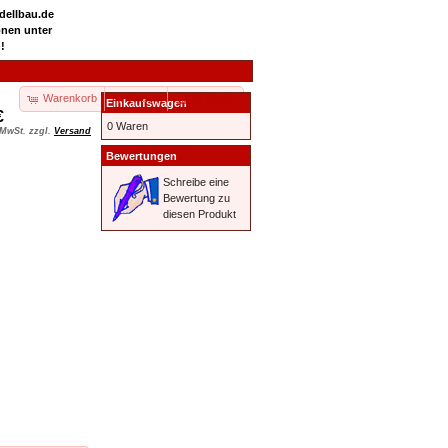
odellbau.de
onen unter
!
Warenkorb
Kasse
Ihr Konto
Einkaufswagen
€
0 Waren
 MwSt. zzgl.
Versand
Bewertungen
Schreibe eine
Bewertung zu
diesen Produkt