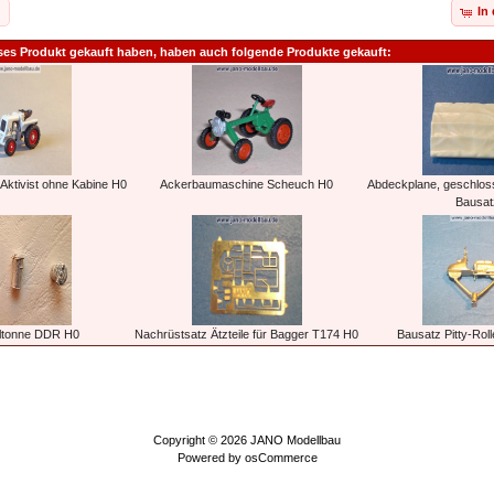
In
ses Produkt gekauft haben, haben auch folgende Produkte gekauft:
Aktivist ohne Kabine H0
Ackerbaumaschine Scheuch H0
Abdeckplane, geschlos
Bausat
lltonne DDR H0
Nachrüstsatz Ätzteile für Bagger T174 H0
Bausatz Pitty-Roll
Copyright © 2026
JANO Modellbau
Powered by
osCommerce