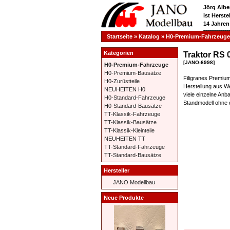
Jörg Albe
ist Herst
14 Jahren
**********
Startseite
»
Katalog
»
H0-Premium-Fahrzeuge
Kategorien
Traktor RS 
[JANO-6998]
H0-Premium-Fahrzeuge
H0-Premium-Bausätze
Filigranes Premiu
H0-Zurüstteile
Herstellung aus W
NEUHEITEN H0
viele einzelne Anba
H0-Standard-Fahrzeuge
Standmodell ohne
H0-Standard-Bausätze
TT-Klassik-Fahrzeuge
TT-Klassik-Bausätze
TT-Klassik-Kleinteile
NEUHEITEN TT
TT-Standard-Fahrzeuge
TT-Standard-Bausätze
Hersteller
JANO Modellbau
Neue Produkte