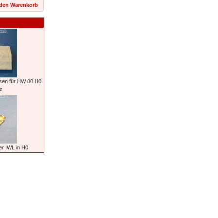
 den Warenkorb
sen für HW 80 H0
z
er IWL in H0