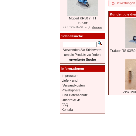
Bewertungen
Kunden, die die
Moped KR50 in TT
19.50€
inkl. 19% MwSt. zzgl.
Versand
Schnellsuche
Verwenden Sie Stichworte,
Traktor RS 03/30 
um ein Produkt zu finden.
erweiterte Suche
Informationen
Impressum
Liefer- und
Versandkosten
Privatsphäre
Zink-Mü
und Datenschutz
Unsere AGB
FAQ
Kontakt