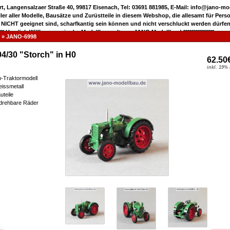
rt, Langensalzaer Straße 40, 99817 Eisenach, Tel: 03691 881985, E-Mail: info@jano-m
eller aller Modelle, Bausätze und Zurüstteile in diesem Webshop, die allesamt für Pers
 NICHT geeignet sind, scharfkantig sein können und nicht verschluckt werden dürfen
***** Herzlich Willkommen in der Modellbauwelt von JANO Modellbau! ***************
»
JANO-6998
04/30 "Storch" in H0
62.50
inkl. 19%
m-Traktormodell
eissmetall
uteile
 drehbare Räder