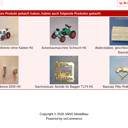
In
ses Produkt gekauft haben, haben auch folgende Produkte gekauft:
Aktivist ohne Kabine H0
Ackerbaumaschine Scheuch H0
Abdeckplane, geschlos
Bausat
lltonne DDR H0
Nachrüstsatz Ätzteile für Bagger T174 H0
Bausatz Pitty-Roll
Copyright © 2026
JANO Modellbau
Powered by
osCommerce