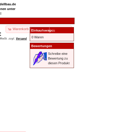
odellbau.de
onen unter
!
Warenkorb
Kasse
Ihr Konto
Einkaufswagen
€
0 Waren
 MwSt. zzgl.
Versand
Bewertungen
Schreibe eine
Bewertung zu
diesen Produkt