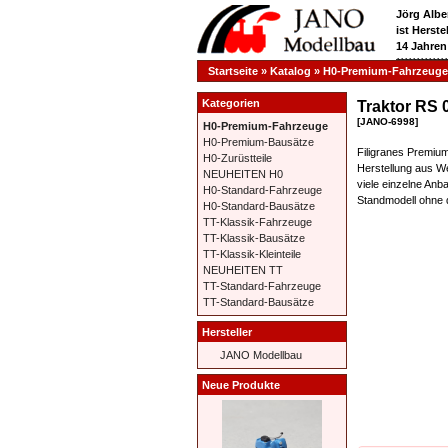
Jörg Albe
ist Herst
14 Jahren
**********
Startseite
»
Katalog
»
H0-Premium-Fahrzeuge
Kategorien
Traktor RS 
[JANO-6998]
H0-Premium-Fahrzeuge
H0-Premium-Bausätze
Filigranes Premiu
H0-Zurüstteile
Herstellung aus W
NEUHEITEN H0
viele einzelne Anba
H0-Standard-Fahrzeuge
Standmodell ohne
H0-Standard-Bausätze
TT-Klassik-Fahrzeuge
TT-Klassik-Bausätze
TT-Klassik-Kleinteile
NEUHEITEN TT
TT-Standard-Fahrzeuge
TT-Standard-Bausätze
Hersteller
JANO Modellbau
Neue Produkte