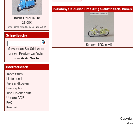
Kunden, die dieses Produkt gekauft haben, haben 
Berlin-Roller in H0
23.90€
inkl. 19% MwSt. zzgl.
Versand
Schnellsuche
Simson SR2 in H0
Verwenden Sie Stichworte,
um ein Produkt zu finden.
erweiterte Suche
Informationen
Impressum
Liefer- und
Versandkosten
Privatsphäre
und Datenschutz
Unsere AGB
FAQ
Kontakt
Copyrig
Pow