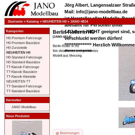
Jörg Albert, Langensalzaer Straße
Mail: info@jano-modellbau.de
ist Hersteller aller Modelle, Bau
Startseite
»
Katalog
»
NEUHEITEN H0
»
JANO-4814
allesamt für Personen unter
14 Jahren NICHT geeignet sind, s
Kategorien
Berlin-Roller in H0
[JANO-4814]
verschluckt werden dürfen!
H0-Premium-Fahrzeuge
H0-Premium-Bausätze
*************** Herzlich Willkom
Berlin-Roller in H0
H0-Zurüstteile
fein detailliertes und gestaltetes
***************
NEUHEITEN H0
Modell aus Messing
H0-Standard-Fahrzeuge
H0-Standard-Bausätze
TT-Klassik-Fahrzeuge
TT-Klassik-Bausätze
TT-Klassik-Kleinteile
NEUHEITEN TT
TT-Standard-Fahrzeuge
TT-Standard-Bausätze
Hersteller
JANO Modellbau
Neue Produkte
Bewertungen