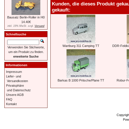
Kunden, die dieses Produkt geka
gekauft:
Bausatz Berlin-Roller in H0
14.40€
inkl. 19% MwSt. zzgl.
Versand
Schnellsuche
Wartburg 311 Camping TT
DDR-Feldkü
Verwenden Sie Stichworte,
um ein Produkt zu finden.
erweiterte Suche
Informationen
Impressum
Liefer- und
Barkas B 1000 Pritsche/Plane TT
Robur-F
Versandkosten
Privatsphäre
und Datenschutz
Unsere AGB
FAQ
Kontakt
Copyrig
Pow