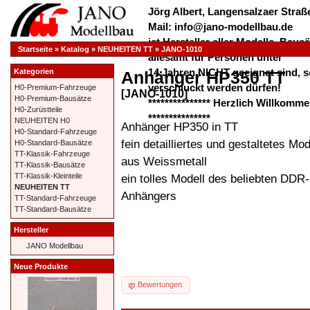
Jörg Albert, Langensalzaer Straße
Mail: info@jano-modellbau.de
ist Hersteller aller Modelle, Bau
Startseite
»
Katalog
»
NEUHEITEN TT
»
JANO-1010
allesamt für Personen unter
14 Jahren NICHT geeignet sind, s
Kategorien
Anhänger HP350 TT
verschluckt werden dürfen!
H0-Premium-Fahrzeuge
[JANO-1010]
H0-Premium-Bausätze
*************** Herzlich Willkom
H0-Zurüstteile
***************
NEUHEITEN H0
Anhänger HP350 in TT
H0-Standard-Fahrzeuge
fein detailliertes und gestaltetes Mod
H0-Standard-Bausätze
TT-Klassik-Fahrzeuge
aus Weissmetall
TT-Klassik-Bausätze
ein tolles Modell des beliebten DD
TT-Klassik-Kleinteile
NEUHEITEN TT
Anhängers
TT-Standard-Fahrzeuge
TT-Standard-Bausätze
Hersteller
JANO Modellbau
Neue Produkte
Bewertungen