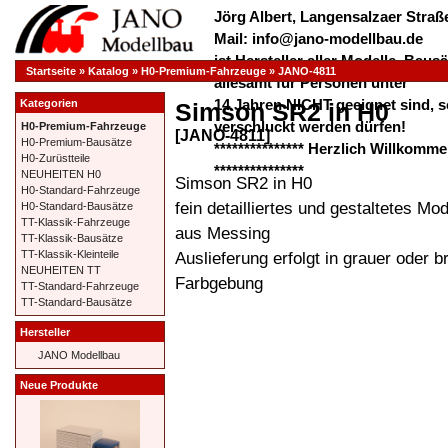
Jörg Albert, Langensalzaer Straße
Mail: info@jano-modellbau.de
ist Hersteller aller Modelle, Bau
Startseite
»
Katalog
»
H0-Premium-Fahrzeuge
»
JANO-4811
allesamt für Personen unter
14 Jahren NICHT geeignet sind, s
Kategorien
Simson SR2 in H0
verschluckt werden dürfen!
H0-Premium-Fahrzeuge
[JANO-4811]
H0-Premium-Bausätze
*************** Herzlich Willkom
H0-Zurüstteile
***************
NEUHEITEN H0
Simson SR2 in H0
H0-Standard-Fahrzeuge
fein detailliertes und gestaltetes Mod
H0-Standard-Bausätze
TT-Klassik-Fahrzeuge
aus Messing
TT-Klassik-Bausätze
Auslieferung erfolgt in grauer oder b
TT-Klassik-Kleinteile
NEUHEITEN TT
Farbgebung
TT-Standard-Fahrzeuge
TT-Standard-Bausätze
Hersteller
JANO Modellbau
Neue Produkte