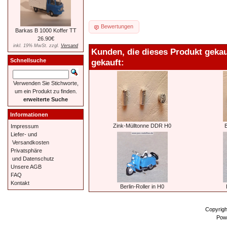
Bewertungen
Barkas B 1000 Koffer TT
26.90€
inkl. 19% MwSt. zzgl.
Versand
Kunden, die dieses Produkt geka
gekauft:
Schnellsuche
Verwenden Sie Stichworte,
um ein Produkt zu finden.
erweiterte Suche
Informationen
Zink-Mülltonne DDR H0
Impressum
Liefer- und
Versandkosten
Privatsphäre
und Datenschutz
Unsere AGB
FAQ
Kontakt
Berlin-Roller in H0
Copyrig
Pow