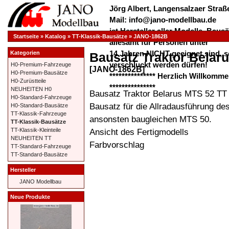
Jörg Albert, Langensalzaer Straße
Mail: info@jano-modellbau.de
ist Hersteller aller Modelle, Bau
Startseite
»
Katalog
»
TT-Klassik-Bausätze
»
JANO-1862B
allesamt für Personen unter
14 Jahren NICHT geeignet sind, s
Kategorien
Bausatz Traktor Belar
verschluckt werden dürfen!
H0-Premium-Fahrzeuge
[JANO-1862B]
H0-Premium-Bausätze
*************** Herzlich Willkom
H0-Zurüstteile
***************
NEUHEITEN H0
Bausatz Traktor Belarus MTS 52 TT
H0-Standard-Fahrzeuge
Bausatz für die Allradausführung de
H0-Standard-Bausätze
TT-Klassik-Fahrzeuge
ansonsten baugleichen MTS 50.
TT-Klassik-Bausätze
Ansicht des Fertigmodells
TT-Klassik-Kleinteile
NEUHEITEN TT
Farbvorschlag
TT-Standard-Fahrzeuge
TT-Standard-Bausätze
Hersteller
JANO Modellbau
Neue Produkte