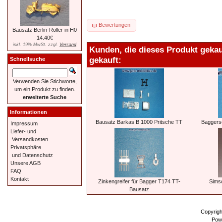
Bewertungen
Bausatz Berlin-Roller in H0
14.40€
inkl. 19% MwSt. zzgl.
Versand
Kunden, die dieses Produkt geka
gekauft:
Schnellsuche
Verwenden Sie Stichworte,
um ein Produkt zu finden.
erweiterte Suche
Informationen
Bausatz Barkas B 1000 Pritsche TT
Baggersc
Impressum
Liefer- und
Versandkosten
Privatsphäre
und Datenschutz
Unsere AGB
FAQ
Kontakt
Zinkengreifer für Bagger T174 TT-
Simso
Bausatz
Copyrig
Pow