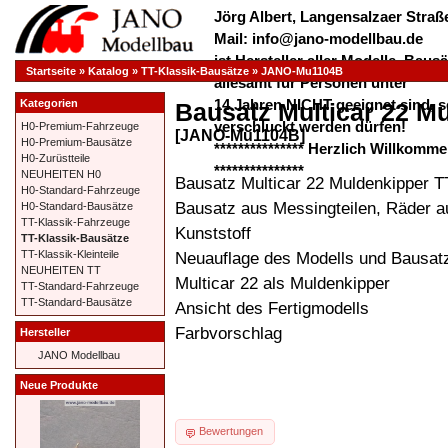
Jörg Albert, Langensalzaer Straße
Mail: info@jano-modellbau.de
ist Hersteller aller Modelle, Bau
Startseite
»
Katalog
»
TT-Klassik-Bausätze
»
JANO-Mu1104B
allesamt für Personen unter
14 Jahren NICHT geeignet sind, s
Kategorien
Bausatz Multicar 22 M
verschluckt werden dürfen!
H0-Premium-Fahrzeuge
[JANO-Mu1104B]
H0-Premium-Bausätze
*************** Herzlich Willkom
H0-Zurüstteile
***************
NEUHEITEN H0
Bausatz Multicar 22 Muldenkipper T
H0-Standard-Fahrzeuge
Bausatz aus Messingteilen, Räder a
H0-Standard-Bausätze
TT-Klassik-Fahrzeuge
Kunststoff
TT-Klassik-Bausätze
Neuauflage des Modells und Bausat
TT-Klassik-Kleinteile
NEUHEITEN TT
Multicar 22 als Muldenkipper
TT-Standard-Fahrzeuge
TT-Standard-Bausätze
Ansicht des Fertigmodells
Farbvorschlag
Hersteller
JANO Modellbau
Neue Produkte
Bewertungen