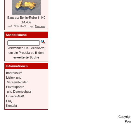
Bausatz Berlin-Roller in H0
14.40€
inkl. 19% MwSt. zzgl.
Versand
Schnellsuche
Verwenden Sie Stichworte,
um ein Produkt zu finden.
erweiterte Suche
Informationen
Impressum
Liefer- und
Versandkosten
Privatsphäre
und Datenschutz
Unsere AGB
FAQ
Kontakt
Copyrig
Pow