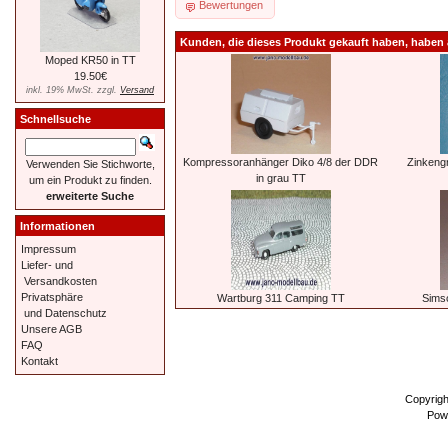
Bewertungen
Kunden, die dieses Produkt gekauft haben, haben 
Moped KR50 in TT
19.50€
inkl. 19% MwSt. zzgl.
Versand
Schnellsuche
Kompressoranhänger Diko 4/8 der DDR
Zinkengr
Verwenden Sie Stichworte,
in grau TT
um ein Produkt zu finden.
erweiterte Suche
Informationen
Impressum
Liefer- und
Versandkosten
Privatsphäre
Wartburg 311 Camping TT
Simso
und Datenschutz
Unsere AGB
FAQ
Kontakt
Copyrig
Pow