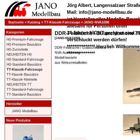
Jörg Albert, Langensalzaer Straße
Mail: info@jano-modellbau.de
ist Hersteller aller Modelle, Bau
Startseite
»
Katalog
»
TT-Klassik-Fahrzeuge
»
JANO-NVA1098
allesamt für Personen unter
14 Jahren NICHT geeignet sind, s
Kategorien
DDR-Feldküche / Gulaschkanone T
[JANO-NVA1098]
verschluckt werden dürfen!
H0-Premium-Fahrzeuge
H0-Premium-Bausätze
*************** Herzlich Willkom
DDR-Feldküche / Gulaschkanone TT
H0-Zurüstteile
NVA-Ausführung
***************
NEUHEITEN H0
Modell besteht
H0-Standard-Fahrzeuge
aus Weissmetallteilen
H0-Standard-Bausätze
TT-Klassik-Fahrzeuge
TT-Klassik-Bausätze
TT-Klassik-Kleinteile
NEUHEITEN TT
TT-Standard-Fahrzeuge
TT-Standard-Bausätze
Hersteller
JANO Modellbau
Neue Produkte