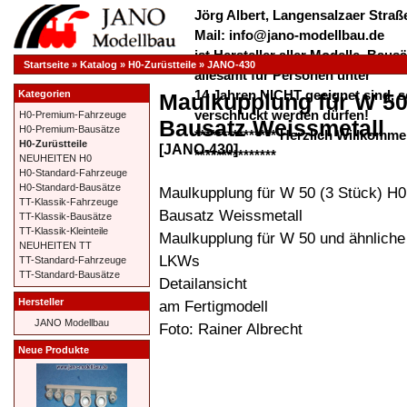
Jörg Albert, Langensalzaer Straße
Mail: info@jano-modellbau.de
ist Hersteller aller Modelle, Bau
Startseite
»
Katalog
»
H0-Zurüstteile
»
JANO-430
allesamt für Personen unter
14 Jahren NICHT geeignet sind, s
Kategorien
Maulkupplung für W 50
verschluckt werden dürfen!
H0-Premium-Fahrzeuge
Bausatz Weissmetall
H0-Premium-Bausätze
*************** Herzlich Willkom
H0-Zurüstteile
[JANO-430]
***************
NEUHEITEN H0
H0-Standard-Fahrzeuge
H0-Standard-Bausätze
Maulkupplung für W 50 (3 Stück) H0
TT-Klassik-Fahrzeuge
Bausatz Weissmetall
TT-Klassik-Bausätze
TT-Klassik-Kleinteile
Maulkupplung für W 50 und ähnliche
NEUHEITEN TT
LKWs
TT-Standard-Fahrzeuge
TT-Standard-Bausätze
Detailansicht
Hersteller
am Fertigmodell
JANO Modellbau
Foto: Rainer Albrecht
Neue Produkte