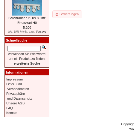
Bewertungen
Ballonräder für HW 80 mit
Ersatzrad H0
5.20€
inkl. 19% MwSt. zzgl.
Versand
Schnellsuche
Verwenden Sie Stichworte,
um ein Produkt zu finden.
erweiterte Suche
Informationen
Impressum
Liefer- und
Versandkosten
Privatsphäre
und Datenschutz
Unsere AGB
FAQ
Kontakt
Copyrig
Pow