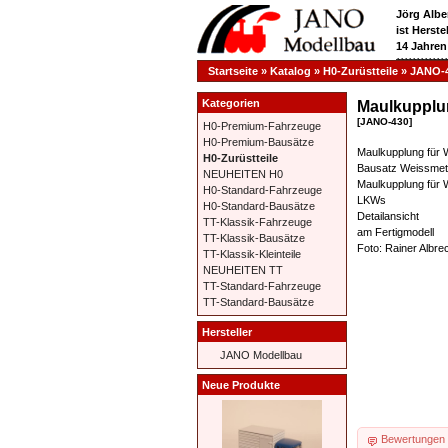
Jörg Albe
ist Herst
14 Jahren
**********
Startseite
»
Katalog
»
H0-Zurüstteile
»
JANO-
Kategorien
Maulkupplun
[JANO-430]
H0-Premium-Fahrzeuge
H0-Premium-Bausätze
Maulkupplung für 
H0-Zurüstteile
Bausatz Weissmeta
NEUHEITEN H0
Maulkupplung für 
H0-Standard-Fahrzeuge
LKWs
H0-Standard-Bausätze
Detailansicht
TT-Klassik-Fahrzeuge
am Fertigmodell
TT-Klassik-Bausätze
Foto: Rainer Albre
TT-Klassik-Kleinteile
NEUHEITEN TT
TT-Standard-Fahrzeuge
TT-Standard-Bausätze
Hersteller
JANO Modellbau
Neue Produkte
Bewertungen