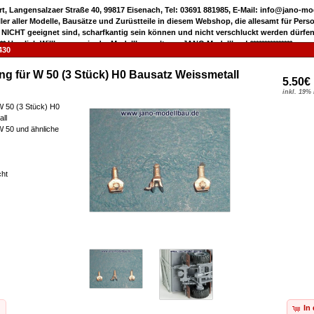
rt, Langensalzaer Straße 40, 99817 Eisenach, Tel: 03691 881985, E-Mail: info@jano-m
eller aller Modelle, Bausätze und Zurüstteile in diesem Webshop, die allesamt für Pers
 NICHT geeignet sind, scharfkantig sein können und nicht verschluckt werden dürfen
***** Herzlich Willkommen in der Modellbauwelt von JANO Modellbau! ***************
430
g für W 50 (3 Stück) H0 Bausatz Weissmetall
5.50€
inkl. 19%
W 50 (3 Stück) H0
ll
W 50 und ähnliche
cht
In