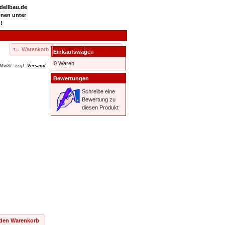
odellbau.de
onen unter
!
Warenkorb
Kasse
Ihr Konto
Einkaufswagen
0 Waren
 MwSt. zzgl.
Versand
Bewertungen
Schreibe eine
Bewertung zu
diesen Produkt
 den Warenkorb