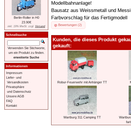
Modellbahnanlage!
Bausatz aus Weissmetall und Mess
Farbvorschlag für das Fertigmodell
Berlin-Roller in H0
23.90€
Bewertungen (2)
inkl. 19% MwSt. zzgl.
Versand
Schnellsuche
Kunden, die dieses Produkt geka
gekauft:
Verwenden Sie Stichworte,
um ein Produkt zu finden.
erweiterte Suche
Informationen
Impressum
Liefer- und
Robur-Feuerwehr mit Anhänger TT
Versandkosten
Privatsphäre
und Datenschutz
Unsere AGB
FAQ
Kontakt
Wartburg 311 Camping TT
Wartbur
far