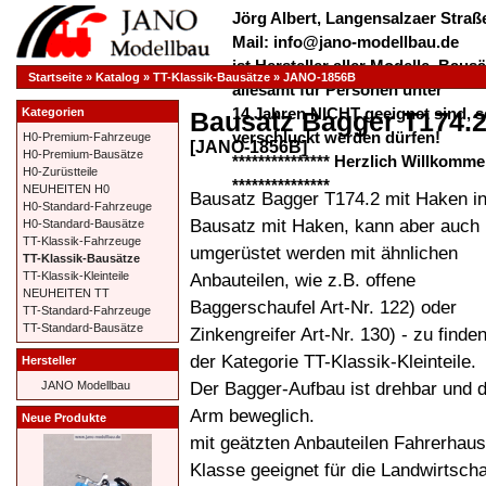
Jörg Albert, Langensalzaer Straße
Mail: info@jano-modellbau.de
ist Hersteller aller Modelle, Bau
Startseite
»
Katalog
»
TT-Klassik-Bausätze
»
JANO-1856B
allesamt für Personen unter
14 Jahren NICHT geeignet sind, s
Kategorien
Bausatz Bagger T174.2
verschluckt werden dürfen!
H0-Premium-Fahrzeuge
[JANO-1856B]
H0-Premium-Bausätze
*************** Herzlich Willkom
H0-Zurüstteile
***************
NEUHEITEN H0
Bausatz Bagger T174.2 mit Haken i
H0-Standard-Fahrzeuge
Bausatz mit Haken, kann aber auch
H0-Standard-Bausätze
TT-Klassik-Fahrzeuge
umgerüstet werden mit ähnlichen
TT-Klassik-Bausätze
Anbauteilen, wie z.B. offene
TT-Klassik-Kleinteile
NEUHEITEN TT
Baggerschaufel Art-Nr. 122) oder
TT-Standard-Fahrzeuge
TT-Standard-Bausätze
Zinkengreifer Art-Nr. 130) - zu finden
der Kategorie TT-Klassik-Kleinteile.
Hersteller
Der Bagger-Aufbau ist drehbar und 
JANO Modellbau
Arm beweglich.
Neue Produkte
mit geätzten Anbauteilen Fahrerhaus 
Klasse geeignet für die Landwirtsch