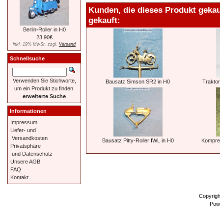
Kunden, die dieses Produkt geka
gekauft:
Berlin-Roller in H0
23.90€
inkl. 19% MwSt. zzgl.
Versand
Schnellsuche
Verwenden Sie Stichworte,
Bausatz Simson SR2 in H0
Traktor
um ein Produkt zu finden.
erweiterte Suche
Informationen
Impressum
Liefer- und
Versandkosten
Bausatz Pitty-Roller IWL in H0
Kompre
Privatsphäre
und Datenschutz
Unsere AGB
FAQ
Kontakt
Copyrig
Pow