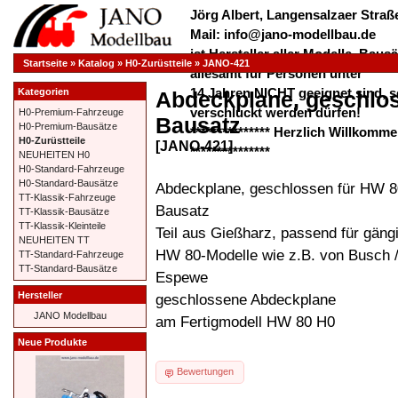
Jörg Albert, Langensalzaer Straße
Mail: info@jano-modellbau.de
ist Hersteller aller Modelle, Bau
Startseite
»
Katalog
»
H0-Zurüstteile
»
JANO-421
allesamt für Personen unter
14 Jahren NICHT geeignet sind, s
Kategorien
Abdeckplane, geschlo
verschluckt werden dürfen!
H0-Premium-Fahrzeuge
Bausatz
H0-Premium-Bausätze
*************** Herzlich Willkom
H0-Zurüstteile
[JANO-421]
***************
NEUHEITEN H0
H0-Standard-Fahrzeuge
H0-Standard-Bausätze
Abdeckplane, geschlossen für HW 
TT-Klassik-Fahrzeuge
Bausatz
TT-Klassik-Bausätze
TT-Klassik-Kleinteile
Teil aus Gießharz, passend für gäng
NEUHEITEN TT
HW 80-Modelle wie z.B. von Busch 
TT-Standard-Fahrzeuge
TT-Standard-Bausätze
Espewe
Hersteller
geschlossene Abdeckplane
JANO Modellbau
am Fertigmodell HW 80 H0
Neue Produkte
Bewertungen