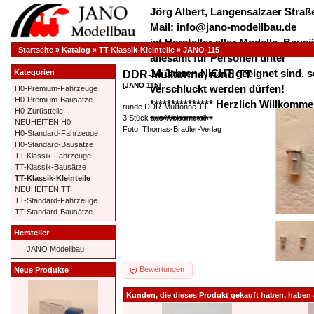
Jörg Albert, Langensalzaer Straße
Mail: info@jano-modellbau.de
ist Hersteller aller Modelle, Bau
Startseite
»
Katalog
»
TT-Klassik-Kleinteile
»
JANO-115
allesamt für Personen unter
14 Jahren NICHT geeignet sind, s
Kategorien
DDR-Mülltonne, rund TT
[JANO-115]
verschluckt werden dürfen!
H0-Premium-Fahrzeuge
H0-Premium-Bausätze
*************** Herzlich Willkom
runde DDR-Mülltonne TT
H0-Zurüstteile
3 Stück aus Weissmetall
***************
NEUHEITEN H0
Foto: Thomas-Bradler-Verlag
H0-Standard-Fahrzeuge
H0-Standard-Bausätze
TT-Klassik-Fahrzeuge
TT-Klassik-Bausätze
TT-Klassik-Kleinteile
NEUHEITEN TT
TT-Standard-Fahrzeuge
TT-Standard-Bausätze
Hersteller
JANO Modellbau
Bewertungen
Neue Produkte
Kunden, die dieses Produkt gekauft haben, haben 