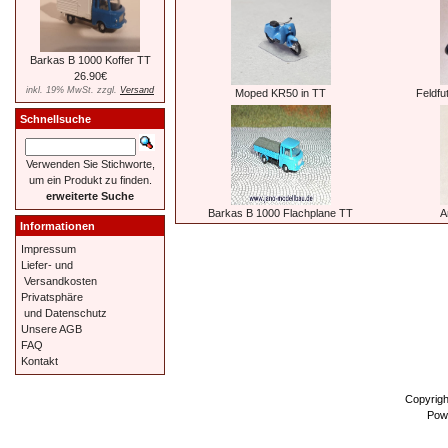
Barkas B 1000 Koffer TT
26.90€
inkl. 19% MwSt. zzgl.
Versand
Moped KR50 in TT
Feldfu
Schnellsuche
Verwenden Sie Stichworte,
um ein Produkt zu finden.
erweiterte Suche
Barkas B 1000 Flachplane TT
A
Informationen
Impressum
Liefer- und
Versandkosten
Privatsphäre
und Datenschutz
Unsere AGB
FAQ
Kontakt
Copyrig
Pow