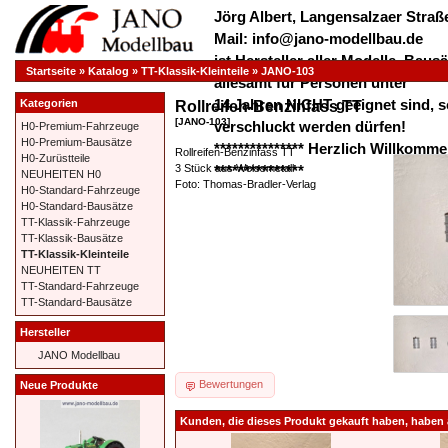
Jörg Albert, Langensalzaer Straße
Mail: info@jano-modellbau.de
ist Hersteller aller Modelle, Bau
Startseite
»
Katalog
»
TT-Klassik-Kleinteile
»
JANO-103
allesamt für Personen unter
14 Jahren NICHT geeignet sind, s
Kategorien
Rollreifen-Benzinfass TT
[JANO-103]
verschluckt werden dürfen!
H0-Premium-Fahrzeuge
H0-Premium-Bausätze
*************** Herzlich Willkom
Rollreifen-Benzinfass TT
H0-Zurüstteile
3 Stück aus Weissmetall
***************
NEUHEITEN H0
Foto: Thomas-Bradler-Verlag
H0-Standard-Fahrzeuge
H0-Standard-Bausätze
TT-Klassik-Fahrzeuge
TT-Klassik-Bausätze
TT-Klassik-Kleinteile
NEUHEITEN TT
TT-Standard-Fahrzeuge
TT-Standard-Bausätze
Hersteller
JANO Modellbau
Bewertungen
Neue Produkte
Kunden, die dieses Produkt gekauft haben, haben 