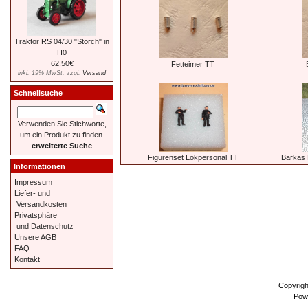
Traktor RS 04/30 "Storch" in
H0
62.50€
Fetteimer TT
inkl. 19% MwSt. zzgl.
Versand
Schnellsuche
Verwenden Sie Stichworte,
um ein Produkt zu finden.
erweiterte Suche
Figurenset Lokpersonal TT
Barkas 
Informationen
Impressum
Liefer- und
Versandkosten
Privatsphäre
und Datenschutz
Unsere AGB
FAQ
Kontakt
Copyrig
Pow