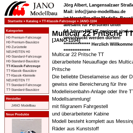
Jörg Albert, Langensalzaer Straße
Mail: info@jano-modellbau.de
ist Hersteller aller Modelle, Bau
Startseite
»
Katalog
»
TT-Klassik-Fahrzeuge
»
JANO-1104
allesamt für Personen unter
14 Jahren NICHT geeignet sind, s
Kategorien
Multicar 22 Pritsche T
verschluckt werden dürfen!
H0-Premium-Fahrzeuge
[JANO-1104]
H0-Premium-Bausätze
*************** Herzlich Willkom
H0-Zurüstteile
***************
NEUHEITEN H0
Multicar 22 Pritsche TT
H0-Standard-Fahrzeuge
überarbeitete Neuauflage des Multic
H0-Standard-Bausätze
TT-Klassik-Fahrzeuge
Pritsche
TT-Klassik-Bausätze
Die beliebte Dieselameise aus der D
TT-Klassik-Kleinteile
NEUHEITEN TT
gewiss eine Bereicherung für Ihre
TT-Standard-Fahrzeuge
TT-Standard-Bausätze
Modelleisenbahn-Anlage oder Ihre T
Modellsammlung!
Hersteller
mit filigranem Fahrgestell
JANO Modellbau
und überarbeiteter Kabine
Neue Produkte
Modell besteht komplett aus Messin
Räder aus Kunststoff