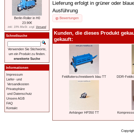
Lieferung erfolgt in grüner oder blau
Ausführung
Berlin-Roller in H0
Bewertungen
23.90€
inkl. 19% MwSt. zzgl.
Versand
Kunden, die dieses Produkt geka
Schnellsuche
gekauft:
Verwenden Sie Stichworte,
um ein Produkt zu finden.
erweiterte Suche
Informationen
Impressum
Feldfutterschneidwerk blau TT
DDR-Feldkü
Liefer- und
Versandkosten
Privatsphäre
und Datenschutz
Unsere AGB
FAQ
Kontakt
Anhänger HP350 TT
Kompressor
Copyrig