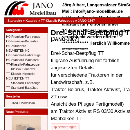
Jörg Albert, Langensalzaer Straße
Mail: info@jano-modellbau.de
ist Hersteller aller Modelle, Bau
Startseite
»
Katalog
»
TT-Klassik-Fahrzeuge
»
JANO-1867
allesamt für Personen unter
14 Jahren NICHT geeignet sind, s
Kategorien
Drei-Schar-Beetpflug 
verschluckt werden dürfen!
H0-Premium-Fahrzeuge
[JANO-1867]
H0-Premium-Bausätze
*************** Herzlich Willkom
H0-Zurüstteile
***************
NEUHEITEN H0
Drei-Schar-Beetpflug TT
H0-Standard-Fahrzeuge
filigrane Ausführung mit farblich
H0-Standard-Bausätze
TT-Klassik-Fahrzeuge
abgesetzten Details
TT-Klassik-Bausätze
für verschiedene Traktoren in der
TT-Klassik-Kleinteile
NEUHEITEN TT
Landwirtschaft, z.B.
TT-Standard-Fahrzeuge
TT-Standard-Bausätze
Traktor Belarus, Traktor Aktivist, Tra
ZT usw.
Hersteller
Ansicht des Pfluges Fertigmodell)
JANO Modellbau
am Traktor Aktivist RS 03/30 Aktivis
Neue Produkte
Mähbalken TT
Bewertungen