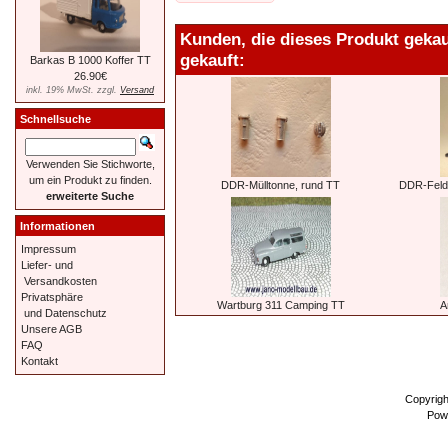
Kunden, die dieses Produkt geka
gekauft:
Barkas B 1000 Koffer TT
26.90€
inkl. 19% MwSt. zzgl.
Versand
Schnellsuche
Verwenden Sie Stichworte,
um ein Produkt zu finden.
DDR-Mülltonne, rund TT
DDR-Feld
erweiterte Suche
Informationen
Impressum
Liefer- und
Versandkosten
Privatsphäre
Wartburg 311 Camping TT
A
und Datenschutz
Unsere AGB
FAQ
Kontakt
Copyrig
Pow