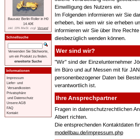
Einwilligung des Nutzers ein.
Im Folgenden informieren wir Sie d
Bausatz Berlin-Roller in H0
erheben, bei wem wir sie erheben u
14.40€
inkl. 19% MwSt. zzgl.
Versand
informieren wir Sie über Ihre Recht
diesbezüglich wenden können.
Schnellsuche
Wer sind wir?
Verwenden Sie Stichworte,
um ein Produkt zu finden.
"Wir" sind der Einzelunternehmer Jör
erweiterte Suche
im Büro und auf Messen mit für JANO
Informationen
personenbezogener Daten bei Bestel
Impressum
Liefer- und
verantwortlich ist.
Versandkosten
Privatsphäre
Ihre Ansprechpartner
und Datenschutz
Unsere AGB
Fragen in datenschutzrechtlichen A
FAQ
Kontakt
Albert richten.
Die entsprechenden Kontaktdaten fi
modellbau.de/impressum.php