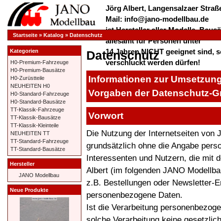
Jörg Albert, Langensalzaer Straße
Mail: info@jano-modellbau.de
ist Hersteller aller Modelle, Bau
Startseite
»
Katalog
»
Datenschutz
allesamt für Personen unter
14 Jahren NICHT geeignet sind, s
Kategorien
Datenschutz
verschluckt werden dürfen!
H0-Premium-Fahrzeuge
H0-Premium-Bausätze
*************** Herzlich Willkom
Informationen zur Umsetzung
H0-Zurüstteile
***************
NEUHEITEN H0
Vorgaben der Datenschutz-
H0-Standard-Fahrzeuge
H0-Standard-Bausätze
TT-Klassik-Fahrzeuge
Vorwort
TT-Klassik-Bausätze
TT-Klassik-Kleinteile
Die Nutzung der Internetseiten von 
NEUHEITEN TT
TT-Standard-Fahrzeuge
grundsätzlich ohne die Angabe per
TT-Standard-Bausätze
Interessenten und Nutzern, die mit
Hersteller
Albert (im folgenden JANO Modellb
JANO Modellbau
z.B. Bestellungen oder Newsletter-Erh
Neue Produkte
personenbezogene Daten.
Ist die Verarbeitung personenbezogen
solche Verarbeitung keine gesetzlich