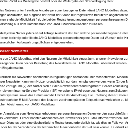
zliche Pflicht zur Weitergabe besteht oder die Weitergabe der Strafverfolgung dient.
 des Nutzers unter freiwilliger Angabe personenbezogener Daten dient JANO Modellbau dazu
ungen anzubieten, die aufgrund der Natur der Sache nur registrierten Benutzern angeboten 
onen steht die Möglichkeit frei, die bei der Registrierung angegebenen personenbezogenen Da
ollständig aus dem Datenbestand von JANO Modellbau löschen zu lassen.
teilt jedem Nutzer jederzeit auf Anfrage Auskunft darüber, welche personenbezogenen Date
 Ferner berichtigt oder löscht JANO Modellbau personenbezogene Daten auf Wunsch oder Hi
gesetzlichen Aufbewahrungspflichten entgegenstehen.
serer Newsletter
ite von JANO Modellbau wird den Nutzern die Möglichkeit eingeräumt, unseren Newsletter zu
zogenen Daten bei der Bestellung des Newsletters an JANO Modellbau übermittelt werden, e
en Eingabemaske.
formiert die Newsletter-Abonnenten in regelmäßigen Abständen über Messetermine, Modelln
nser Newsletter kann vom Nutzer grundsätzlich nur dann empfangen werden, wenn (1) der N
esse verfügt und (2) der Nutzer sich für den Newsletterversand registriert. Bei der Anmeldu
ner die vom Internet-Service-Provider (ISP) vergebene IP-Adresse des Nutzers zum Zeitpunk
tersystems sowie das Datum und die Uhrzeit der Anmeldung. Die Erhebung dieser Daten ist
ssbrauch der E-Mail-Adresse des Nutzers zu einem späteren Zeitpunkt nachvollziehen zu k
lichen Absicherung von JANO Modellbau.
ner Anmeldung zum Newsletter erhobenen personenbezogenen Daten werden ausschließlic
s verwendet. Ferner könnten Abonnenten des Newsletters per E-Mail informiert werden, sofe
tter-Dienstes oder eine diesbezügliche Registrierung erforderlich ist, wie dies im Falle von
oder bei der Veränderung der technischen Gegebenheiten der Fall sein könnte. Es erfolgt k