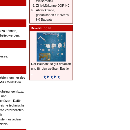
Weissmetall
Zink-Mülltonne DDR H0
Abdeckplane,
geschlossen für HW 60
H0 Bausatz
Bewertungen
n zu können,
beitet werden.
resse,
Der Bausatz ist gut detailliert
und für den geübten Bastler
..
Telefonnummer des
 JANO Modellbau
rscheinungen bzw.
e und
schützen. Dafür
lreiche technische
te verarbeiteten
ch
 steht es jedem
tteln.