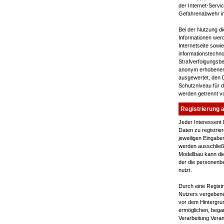
der Internet-Servi
Gefahrenabwehr im
Bei der Nutzung d
Informationen werde
Internetseite sowi
informationstechno
Strafverfolgungsbe
anonym erhobenen 
ausgewertet, den D
Schutzniveau für 
werden getrennt v
Registrierung a
Jeder Interessent 
Daten zu registri
jeweiligen Eingab
werden ausschließ
Modellbau kann die
der die personenb
nutzt.
Durch eine Registr
Nutzers vergebene 
vor dem Hintergrun
ermöglichen, began
Verarbeitung Veran