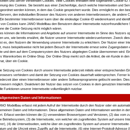
tseiten und Server verwenden Cookies. Viele Cookies enthalten eine sogenannte Cookie-ID. 
nnung des Cookies. Sie besteht aus einer Zeichenfolge, durch welche Internetseiten und Se
ugeordnet werden können, in dem das Cookie gespeichert wurde. Dies ermöglicht es den be
 Servern, den individuellen Browser des Nutzers von anderen Internetbrowsern, die andere C
Ein bestimmter Internetbrowser kann über die eindeutige Cookie-ID wiedererkannt und identif
 von Cookies kann JANO Modellbau den Benutzern dieser Internetseite nutzerfreundlichere 
 ohne die Cookie-Setzung nicht möglich wären.
ies können die Informationen und Angebote auf unserer Internetseite im Sinne des Nutzers op
n uns, wie bereits erwähnt, die Nutzer unserer Internetseite wiederzuerkennen. Zweck dies
t es, den Nutzern die Verwendung unserer Internetseite zu erleichtern. Der Nutzer einer Inte
 muss beispielsweise nicht bei jedem Besuch der Internetseite erneut seine Zugangsdaten e
eite und dem auf dem Computersystem des Nutzers abgelegten Cookie übernommen wird. Ein 
es Warenkorbes im Online-Shop. Der Online-Shop merkt sich die Artikel, die ein Kunde in den 
at, über ein Cookie.
e Setzung von Cookies durch unsere Internetseite jederzeit mittels einer entsprechenden Ei
tbrowsers verhindern und damit der Setzung von Cookies dauerhaft widersprechen. Ferner k
ederzeit über einen Internetbrowser oder andere Softwareprogramme gelöscht werden. Dies is
rowsern möglich. Deaktiviert der Nutzer das setzen von Cookies in dem genutzten Internetbr
le Funktionen unserer Internetseite vollumfänglich nutzbar.
allgemeinen Daten und Informationen
JANO Modellbau erfasst mit jedem Aufruf der Internetseite durch den Nutzer oder ein automat
gemeinen Daten und Informationen. Diese allgemeinen Daten und Informationen werden in den
rt. Erfasst werden können die (1) verwendeten Browsertypen und Versionen, (2) das vom z
Betriebssystem, (3) die Internetseite, von welcher ein zugreifendes System auf unsere Inte
er), (4) die Unterwebseiten, welche über ein zugreifendes System auf unserer Internetseite
um und die Uhrzeit eines Zugriffs auf die Internetseite, (6) eine Internet-Protokoll-Adresse (