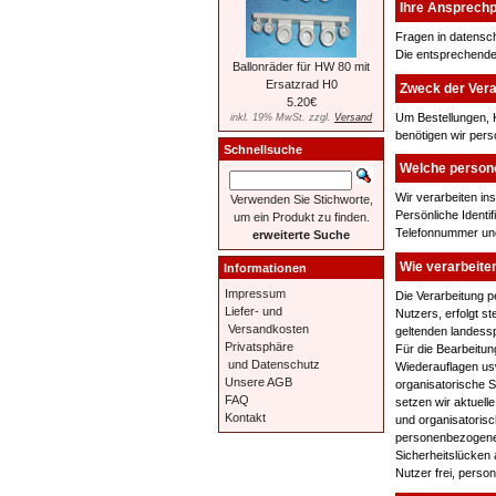
Ihre Ansprechp
Fragen in datensch
Die entsprechende
Ballonräder für HW 80 mit
Ersatzrad H0
Zweck der Ver
5.20€
Um Bestellungen, 
inkl. 19% MwSt. zzgl.
Versand
benötigen wir per
Schnellsuche
Welche person
Wir verarbeiten i
Verwenden Sie Stichworte,
Persönliche Ident
um ein Produkt zu finden.
Telefonnummer und 
erweiterte Suche
Wie verarbeite
Informationen
Impressum
Die Verarbeitung 
Liefer- und
Nutzers, erfolgt 
Versandkosten
geltenden landess
Privatsphäre
Für die Bearbeitun
und Datenschutz
Wiederauflagen us
Unsere AGB
organisatorische 
FAQ
setzen wir aktuell
Kontakt
und organisatoris
personenbezogenen
Sicherheitslücken 
Nutzer frei, perso