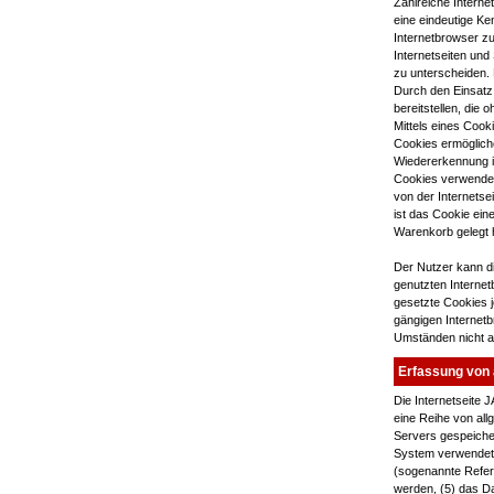
Zahlreiche Interne
eine eindeutige Ke
Internetbrowser z
Internetseiten und
zu unterscheiden. 
Durch den Einsatz
bereitstellen, die
Mittels eines Cook
Cookies ermögliche
Wiedererkennung is
Cookies verwendet,
von der Internets
ist das Cookie ein
Warenkorb gelegt h
Der Nutzer kann di
genutzten Interne
gesetzte Cookies j
gängigen Internetb
Umständen nicht al
Erfassung von 
Die Internetseite 
eine Reihe von all
Servers gespeiche
System verwendete 
(sogenannte Referr
werden, (5) das Dat