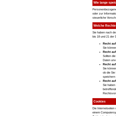
Wie lange spei
Personenbezogene 
oder zur Informati
steuerliche Vorsch
Welche Rechte 
Sie haben nach de
bis 18 und 21 der
Recht au
Sie könne
Recht auf
Sollten di
Daten unvo
Recht au
Sie könne
ob die Sie
speichern 
Recht au
Sie haben 
betreffen
Rechtsvor
Cookies
Die Internetseite
einem Computersys