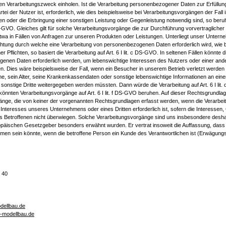
en Verarbeitungszweck einholen. Ist die Verarbeitung personenbezogener Daten zur Erfüllung
ei der Nutzer ist, erforderlich, wie dies beispielsweise bei Verarbeitungsvorgängen der Fall is
n oder die Erbringung einer sonstigen Leistung oder Gegenleistung notwendig sind, so beruh
b DS-GVO. Gleiches gilt für solche Verarbeitungsvorgänge die zur Durchführung vorvertraglic
 etwa in Fällen von Anfragen zur unseren Produkten oder Leistungen. Unterliegt unser Untern
ichtung durch welche eine Verarbeitung von personenbezogenen Daten erforderlich wird, wie 
her Pflichten, so basiert die Verarbeitung auf Art. 6 I lit. c DS-GVO. In seltenen Fällen könnte 
enen Daten erforderlich werden, um lebenswichtige Interessen des Nutzers oder einer ande
. Dies wäre beispielsweise der Fall, wenn ein Besucher in unserem Betrieb verletzt werde
e, sein Alter, seine Krankenkassendaten oder sonstige lebenswichtige Informationen an einen
onstige Dritte weitergegeben werden müssten. Dann würde die Verarbeitung auf Art. 6 I lit
 könnten Verarbeitungsvorgänge auf Art. 6 I lit. f DS-GVO beruhen. Auf dieser Rechtsgrundla
änge, die von keiner der vorgenannten Rechtsgrundlagen erfasst werden, wenn die Verarbe
 Interesses unseres Unternehmens oder eines Dritten erforderlich ist, sofern die Interessen
s Betroffenen nicht überwiegen. Solche Verarbeitungsvorgänge sind uns insbesondere deshalb
opäischen Gesetzgeber besonders erwähnt wurden. Er vertrat insoweit die Auffassung, dass 
men sein könnte, wenn die betroffene Person ein Kunde des Verantwortlichen ist (Erwägung
 40
dellbau.de
-modellbau.de