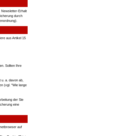
 Newsletter-Erhalt
eicherung durch
benordnung).
re aus Artikel 15
n. Sollten Ihre
u. a. davon ab,
n (vgl. "Wie lange
rbeitung der Sie
icherung eine
rnetbrowser auf