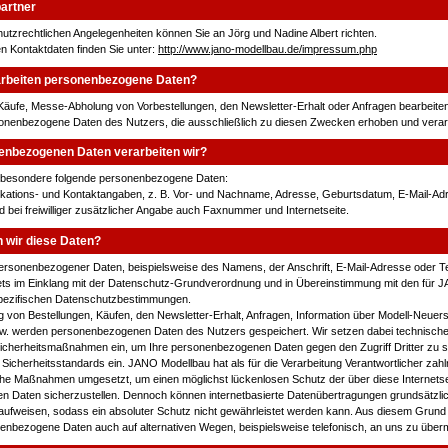
artner
utzrechtlichen Angelegenheiten können Sie an Jörg und Nadine Albert richten.
n Kontaktdaten finden Sie unter:
http://www.jano-modellbau.de/impressum.php
arbeiten personenbezogene Daten?
Käufe, Messe-Abholung von Vorbestellungen, den Newsletter-Erhalt oder Anfragen bearbeite
sonenbezogene Daten des Nutzers, die ausschließlich zu diesen Zwecken erhoben und verar
enbezogenen Daten verarbeiten wir?
nsbesondere folgende personenbezogene Daten:
ifikations- und Kontaktangaben, z. B. Vor- und Nachname, Adresse, Geburtsdatum, E-Mail-Ad
bei freiwilliger zusätzlicher Angabe auch Faxnummer und Internetseite.
n wir diese Daten?
personenbezogener Daten, beispielsweise des Namens, der Anschrift, E-Mail-Adresse oder 
stets im Einklang mit der Datenschutz-Grundverordnung und in Übereinstimmung mit den für
pezifischen Datenschutzbestimmungen.
g von Bestellungen, Käufen, den Newsletter-Erhalt, Anfragen, Information über Modell-Neue
w. werden personenbezogenen Daten des Nutzers gespeichert. Wir setzen dabei technisch
Sicherheitsmaßnahmen ein, um Ihre personenbezogenen Daten gegen den Zugriff Dritter zu 
e Sicherheitsstandards ein. JANO Modellbau hat als für die Verarbeitung Verantwortlicher zah
che Maßnahmen umgesetzt, um einen möglichst lückenlosen Schutz der über diese Internetsei
 Daten sicherzustellen. Dennoch können internetbasierte Datenübertragungen grundsätzli
aufweisen, sodass ein absoluter Schutz nicht gewährleistet werden kann. Aus diesem Grund
nenbezogene Daten auch auf alternativen Wegen, beispielsweise telefonisch, an uns zu übermi