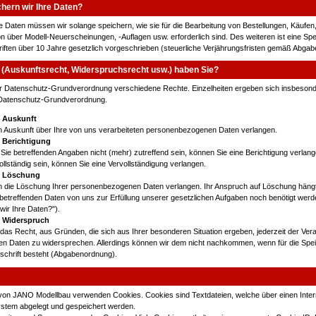
chern wir Ihre Daten?
Daten müssen wir solange speichern, wie sie für die Bearbeitung von Bestellungen, Käufen,
on über Modell-Neuerscheinungen, -Auflagen usw. erforderlich sind. Des weiteren ist eine Sp
riften über 10 Jahre gesetzlich vorgeschrieben (steuerliche Verjährungsfristen gemäß Abga
(Auskunftsrecht, Widerspruchsrecht usw.) haben Sie?
r Datenschutz-Grundverordnung verschiedene Rechte. Einzelheiten ergeben sich insbesonde
 Datenschutz-Grundverordnung.
f Auskunft
n Auskunft über Ihre von uns verarbeiteten personenbezogenen Daten verlangen.
 Berichtigung
e Sie betreffenden Angaben nicht (mehr) zutreffend sein, können Sie eine Berichtigung verlange
llständig sein, können Sie eine Vervollständigung verlangen.
f Löschung
n die Löschung Ihrer personenbezogenen Daten verlangen. Ihr Anspruch auf Löschung hängt 
 betreffenden Daten von uns zur Erfüllung unserer gesetzlichen Aufgaben noch benötigt werde
wir Ihre Daten?").
f Widerspruch
das Recht, aus Gründen, die sich aus Ihrer besonderen Situation ergeben, jederzeit der Vera
den Daten zu widersprechen. Allerdings können wir dem nicht nachkommen, wenn für die Spe
schrift besteht (Abgabenordnung).
n von JANO Modellbau verwenden Cookies. Cookies sind Textdateien, welche über einen Inte
tem abgelegt und gespeichert werden.