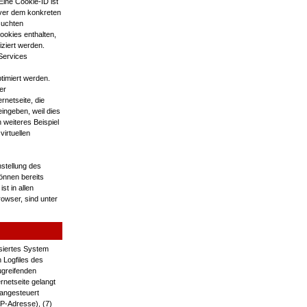
Eine Cookie-ID ist
rver dem konkreten
suchten
ookies enthalten,
iziert werden.
Services
timiert werden.
er
rnetseite, die
ingeben, weil dies
weiteres Beispiel
virtuellen
nstellung des
önnen bereits
t in allen
owser, sind unter
isiertes System
 Logfiles des
ugreifenden
rnetseite gelangt
 angesteuert
IP-Adresse), (7)