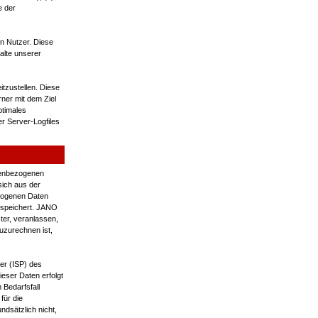
e der
n Nutzer. Diese
halte unserer
itzustellen. Diese
ner mit dem Ziel
ptimales
r Server-Logfiles
onenbezogenen
sich aus der
ezogenen Daten
espeichert. JANO
ter, veranlassen,
uzurechnen ist,
er (ISP) des
eser Daten erfolgt
 Bedarfsfall
für die
ndsätzlich nicht,