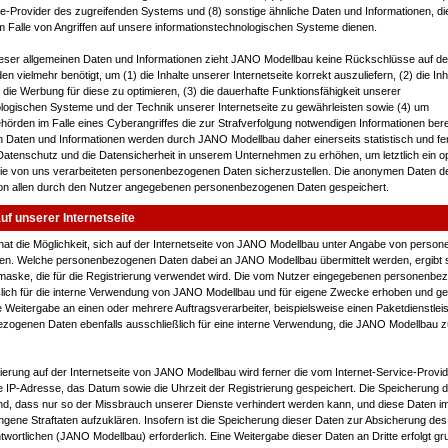
ce-Provider des zugreifenden Systems und (8) sonstige ähnliche Daten und Informationen, di
 Falle von Angriffen auf unsere informationstechnologischen Systeme dienen.
ieser allgemeinen Daten und Informationen zieht JANO Modellbau keine Rückschlüsse auf de
n vielmehr benötigt, um (1) die Inhalte unserer Internetseite korrekt auszuliefern, (2) die In
e die Werbung für diese zu optimieren, (3) die dauerhafte Funktionsfähigkeit unserer
logischen Systeme und der Technik unserer Internetseite zu gewährleisten sowie (4) um
hörden im Falle eines Cyberangriffes die zur Strafverfolgung notwendigen Informationen bere
Daten und Informationen werden durch JANO Modellbau daher einerseits statistisch und fer
atenschutz und die Datensicherheit in unserem Unternehmen zu erhöhen, um letztlich ein o
die von uns verarbeiteten personenbezogenen Daten sicherzustellen. Die anonymen Daten de
on allen durch den Nutzer angegebenen personenbezogenen Daten gespeichert.
uf unserer Internetseite
hat die Möglichkeit, sich auf der Internetseite von JANO Modellbau unter Angabe von pers
eren. Welche personenbezogenen Daten dabei an JANO Modellbau übermittelt werden, ergibt 
emaske, die für die Registrierung verwendet wird. Die vom Nutzer eingegebenen personenb
lich für die interne Verwendung von JANO Modellbau und für eigene Zwecke erhoben und g
 Weitergabe an einen oder mehrere Auftragsverarbeiter, beispielsweise einen Paketdienstleis
ezogenen Daten ebenfalls ausschließlich für eine interne Verwendung, die JANO Modellbau z
ierung auf der Internetseite von JANO Modellbau wird ferner die vom Internet-Service-Provid
IP-Adresse, das Datum sowie die Uhrzeit der Registrierung gespeichert. Die Speicherung di
d, dass nur so der Missbrauch unserer Dienste verhindert werden kann, und diese Daten im
gene Straftaten aufzuklären. Insofern ist die Speicherung dieser Daten zur Absicherung des 
twortlichen (JANO Modellbau) erforderlich. Eine Weitergabe dieser Daten an Dritte erfolgt gru