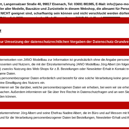
rt, Langensalzaer Straße 40, 99817 Eisenach, Tel: 03691 881985, E-Mail: info@jano-m
eller aller Modelle, Bausätze und Zurüstteile in diesem Webshop, die allesamt für Pers
 NICHT geeignet sind, scharfkantig sein können und nicht verschluckt werden dürfen
***** Herzlich Willkommen in der Modellbauwelt von JANO Modellbau! ***************
z
zur Umsetzung der datenschutzrechtlichen Vorgaben der Datenschutz-Grundv
nternetseiten von JANO Modellbau zur Information ist grundsätzlich ohne die Angabe perso
ressenten und Nutzern, die mit der Einzelunternehmung JANO Modellbau Jörg Albert (im fol
 zwecks Nutzung des Web-Shops für z.B. Bestellungen oder Newsletter-Erhalt in Kontakt tre
gene Daten.
ng personenbezogener Daten erforderlich und besteht für eine solche Verarbeitung keine gese
eine Einwilligung des Nutzers ein.
rmieren wir Sie darüber, welche personenbezogenen Daten wir erheben, bei wem wir sie erh
machen. Außerdem informieren wir Sie über Ihre Rechte in Datenschutzfragen und an wen Sie
den können.
zelunternehmer Jörg Albert und seine Ehefrau Nadine Albert, die im Büro und auf Messen mit
t und für die Verarbeitung personenbezogener Daten bei Bestellungen, Newsletter-Erhalt und 