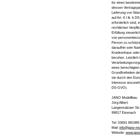
für einen bestimmt
dessen Vertragspart
Lieferung von Ware
auf Art. 6 I lit. 
erforderlich sind,
rechtlichen Verpfl
Erfüllung steuerlic
von personenbezog
Person zu schützen
daraufhin sein Nam
Krankenhaus oder s
beruhen. Letztlich
Verarbeitungsvorg
eines berechtigten
Grundfreiheiten de
sie durch den Eur
Interesse anzuneh
DS-GVO).
JANO Modellbau
Jörg Albert
Langensalzaer Str.
99817 Eisenach
Tel: 03691 881985
Mail:
info@jano-mo
Website:
www.jano