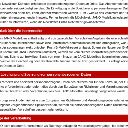
 Newsletter-Dienstes erhobenen personenbezogenen Daten an Dritte. Das Abonnement uns
zer jederzeit gekündigt werden. Die Einwilligung in die Speicherung personenbezogener Dat
tterversand erteilt hat, kann jederzeit widerrufen werden. Zum Zwecke des Widerrufs der Einw
letter ein entsprechender Hinweis. Ferner besteht die Möglichkeit, JANO Modellbau jederzeit
arüber zu informieren, wenn die Newsletter-Erhalt nicht mehr gewünscht wird.
eit über die Internetseite
von JANO Modellbau enthält aufgrund von gesetzlichen Vorschriften Angaben, die eine schnell
u unserem Unternehmen sowie eine unmittelbare Kommunikation mit uns ermöglichen, was e
 der sogenannten elektronischen Post (E-Mail-Adresse) umfasst. Sofern ein Nutzer per E-Ma
en Kontakt mit JANO Modellbau aufnimmt, werden die vom Nutzer übermittelten personenbe
ichert. Solche auf freiwilliger Basis von einem Nutzer an JANO Modellbau übermittelten pe
Zwecke der Bearbeitung oder der Kontaktaufnahme zum Nutzer gespeichert. Es erfolgt keine
 Daten an Dritte.
 Löschung und Sperrung von personenbezogenen Daten
rarbeitet und speichert personenbezogene Daten des Nutzers nur für den Zeitraum, der zu
 erforderlich ist oder sofern dies durch den Europäischen Richtlinien- und Verordnungsge
er in Gesetzen oder Vorschriften, welchen JANO Modellbau unterliegt, vorgesehen wurde.
cherungszweck oder läuft eine vom Europäischen Richtlinien- und Verordnungsgeber oder ein
zgeber vorgeschriebene Speicherfrist ab, werden die personenbezogenen Daten routinemä
esetzlichen Vorschriften gesperrt oder gelöscht.
e der Verarbeitung
-GVO dient unserem Unternehmen als Rechtsgrundlage für Verarbeitungsvorgänge, bei denen wir