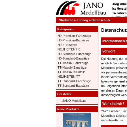
Jörg Albe
ist Herst
14 Jahren
**********
Startseite
»
Katalog
»
Datenschutz
Kategorien
Datenschut
H0-Premium-Fahrzeuge
H0-Premium-Bausätze
Informationen 
H0-Zurüstteile
NEUHEITEN H0
Vorwort
H0-Standard-Fahrzeuge
H0-Standard-Bausätze
Die Nutzung der I
TT-Klassik-Fahrzeuge
möglich. Von Inte
TT-Klassik-Bausätze
Modellbau genannt)
TT-Klassik-Kleinteile
wir personenbezo
NEUHEITEN TT
Ist die Verarbeitu
TT-Standard-Fahrzeuge
holen wir generell 
TT-Standard-Bausätze
Im Folgenden info
mit diesen Daten 
Hersteller
diesbezüglich wen
JANO Modellbau
Wer sind wir?
Neue Produkte
"Wir" sind der Ein
Modellbau tätig is
verantwortlich ist.