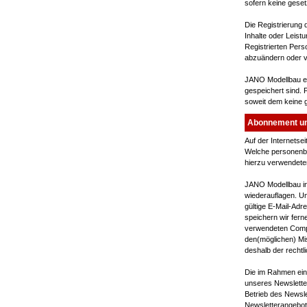
sofern keine geset
Die Registrierung
Inhalte oder Leist
Registrierten Pers
abzuändern oder v
JANO Modellbau er
gespeichert sind.
soweit dem keine 
Abonnement un
Auf der Internetse
Welche personenbe
hierzu verwendet
JANO Modellbau in
wiederauflagen. U
gültige E-Mail-Adr
speichern wir fer
verwendeten Compu
den(möglichen) Mi
deshalb der recht
Die im Rahmen ei
unseres Newsletter
Betrieb des Newsle
Newsletterangebot 