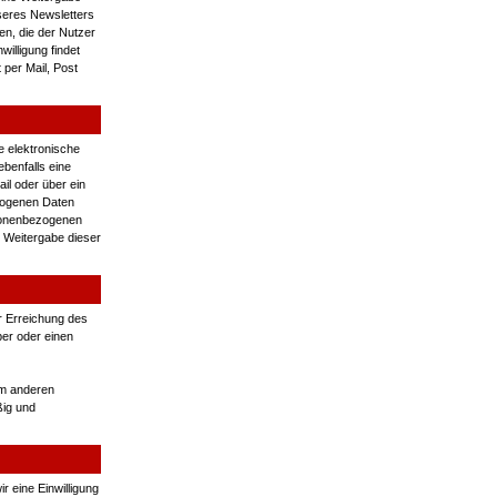
eres Newsletters
en, die der Nutzer
illigung findet
 per Mail, Post
e elektronische
benfalls eine
il oder über ein
zogenen Daten
rsonenbezogenen
 Weitergabe dieser
r Erreichung des
ber oder einen
em anderen
ßig und
 eine Einwilligung