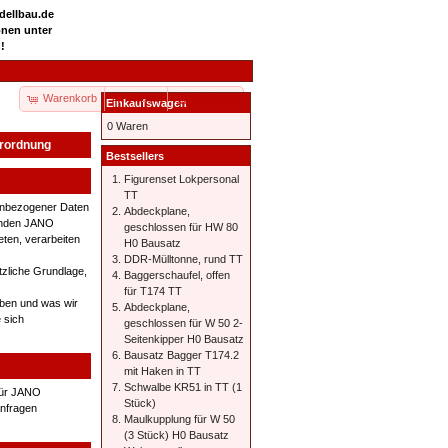
odellbau.de
onen unter
!
Warenkorb
Kasse
Ihr Konto
Einkaufswagen
0 Waren
erordnung
Bestsellers
Figurenset Lokpersonal
TT
nenbezogener Daten
Abdeckplane,
genden JANO
geschlossen für HW 80
ten, verarbeiten
H0 Bausatz
DDR-Mülltonne, rund TT
tzliche Grundlage,
Baggerschaufel, offen
für T174 TT
eben und was wir
Abdeckplane,
 sich
geschlossen für W 50 2-
Seitenkipper H0 Bausatz
Bausatz Bagger T174.2
mit Haken in TT
Schwalbe KR51 in TT (1
 für JANO
Stück)
Anfragen
Maulkupplung für W 50
(3 Stück) H0 Bausatz