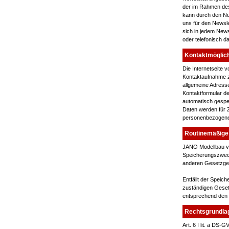
der im Rahmen des
kann durch den Nut
uns für den Newsle
sich in jedem News
oder telefonisch d
Kontaktmöglichk
Die Internetseite 
Kontaktaufnahme z
allgemeine Adresse
Kontaktformular d
automatisch gespe
Daten werden für 
personenbezogenen
Routinemäßige
JANO Modellbau ve
Speicherungszwecks
anderen Gesetzgeb
Entfällt der Spei
zuständigen Geset
entsprechend den g
Rechtsgrundlag
Art. 6 I lit. a DS