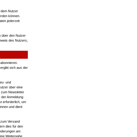
, dem Nutzer
werden können.
ten jederzeit
n über den Nutzer
nweis des Nutzers,
 abonnieren.
rgibt sich aus der
eu- und
utzer über eine
ng zum Newsletter
t der Anmeldung
 erforderlich, um
önnen und dient
h zum Versand
rn dies für den
 Änderungen am
eine Weitergabe