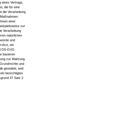
 eines Vertrags,
t, die für eine
t die Verarbeitung
her Maßnahmen
ehmen einer
beispielsweise zur
die Verarbeitung
ren natürlichen
n würde und
 Arzt, ein
. d DS-GVO
ge basieren
itung zur Wahrung
, Grundrechte und
 gestattet, weil
ein berechtigtes
sgrund 47 Satz 2