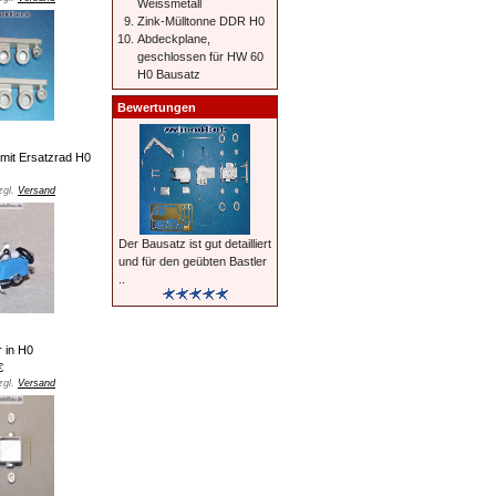
Weissmetall
Zink-Mülltonne DDR H0
Abdeckplane,
geschlossen für HW 60
H0 Bausatz
Bewertungen
 mit Ersatzrad H0
zgl.
Versand
Der Bausatz ist gut detailliert
und für den geübten Bastler
..
r in H0
€
zgl.
Versand