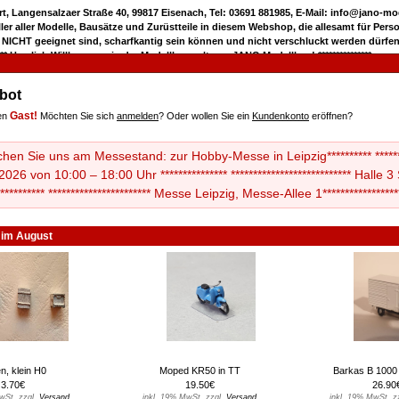
rt, Langensalzaer Straße 40, 99817 Eisenach, Tel: 03691 881985, E-Mail: info@jano-m
eller aller Modelle, Bausätze und Zurüstteile in diesem Webshop, die allesamt für Pers
 NICHT geeignet sind, scharfkantig sein können und nicht verschluckt werden dürfen
***** Herzlich Willkommen in der Modellbauwelt von JANO Modellbau! ***************
bot
Gast!
men
Möchten Sie sich
anmelden
? Oder wollen Sie ein
Kundenkonto
eröffnen?
uchen Sie uns am Messestand: zur Hobby-Messe in Leipzig********** ******
026 von 10:00 – 18:00 Uhr *************** *************************** Halle 
************ *********************** Messe Leipzig, Messe-Allee 1*****************
 im August
n, klein H0
Moped KR50 in TT
Barkas B 1000 
3.70€
19.50€
26.90
wSt. zzgl.
Versand
inkl. 19% MwSt. zzgl.
Versand
inkl. 19% MwSt. z