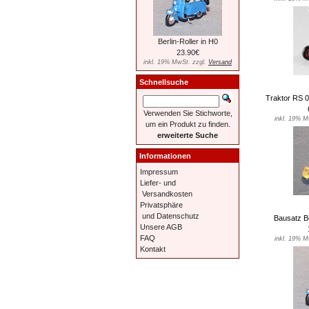
Berlin-Roller in H0
23.90€
inkl. 19% MwSt. zzgl.
Versand
Schnellsuche
Traktor RS 0
Verwenden Sie Stichworte,
inkl. 19% M
um ein Produkt zu finden.
erweiterte Suche
Informationen
Impressum
Liefer- und
Versandkosten
Privatsphäre
und Datenschutz
Bausatz Be
Unsere AGB
FAQ
inkl. 19% M
Kontakt