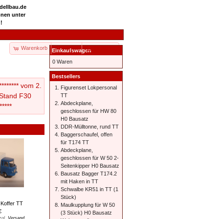
odellbau.de
onen unter
!
Warenkorb
Kasse
Ihr Konto
Einkaufswagen
0 Waren
Bestsellers
******* vom 2.
Figurenset Lokpersonal
3 Stand F30
TT
Abdeckplane,
*****
geschlossen für HW 80
H0 Bausatz
DDR-Mülltonne, rund TT
Baggerschaufel, offen
für T174 TT
Abdeckplane,
geschlossen für W 50 2-
Seitenkipper H0 Bausatz
Bausatz Bagger T174.2
mit Haken in TT
Schwalbe KR51 in TT (1
Stück)
Koffer TT
Maulkupplung für W 50
€
(3 Stück) H0 Bausatz
zgl.
Versand