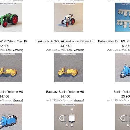
4/30 "Storch" in H0
Traktor RS 03/30 Aktivist ohne Kabine H0
Ballonräder für HW 80
62.50€
43.90€
5.20€
wSt. zzgl.
Versand
inkl. 19% MwSt. zzgl.
Versand
inkl. 19% MwSt. z
rlin-Roller in H0
Bausatz Berlin-Roller in H0
Berlin-Rolle
14.40€
14.40€
23.90
wSt. zzgl.
Versand
inkl. 19% MwSt. zzgl.
Versand
inkl. 19% MwSt. z