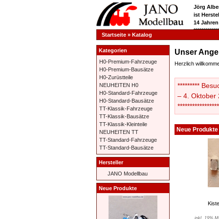
Jörg Albe
ist Herst
14 Jahren
**********
Startseite
»
Katalog
Kategorien
Unser Ange
H0-Premium-Fahrzeuge
Herzlich willkom
H0-Premium-Bausätze
H0-Zurüstteile
********* Bes
NEUHEITEN H0
H0-Standard-Fahrzeuge
– 4. Oktober 2
H0-Standard-Bausätze
***************
TT-Klassik-Fahrzeuge
TT-Klassik-Bausätze
TT-Klassik-Kleinteile
Neue Produkte
NEUHEITEN TT
TT-Standard-Fahrzeuge
TT-Standard-Bausätze
Hersteller
JANO Modellbau
Neue Produkte
Kiste
inkl. 19% M