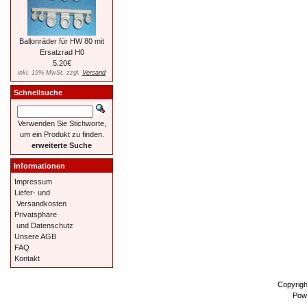
Ballonräder für HW 80 mit
Ersatzrad H0
5.20€
inkl. 19% MwSt. zzgl.
Versand
Schnellsuche
Verwenden Sie Stichworte,
um ein Produkt zu finden.
erweiterte Suche
Informationen
Impressum
Liefer- und
Versandkosten
Privatsphäre
und Datenschutz
Unsere AGB
FAQ
Kontakt
Copyrig
Pow