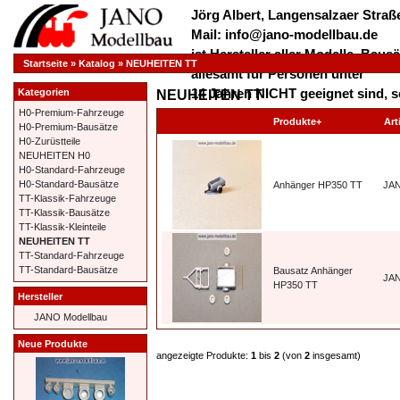
Jörg Albert, Langensalzaer Straße
Mail: info@jano-modellbau.de
ist Hersteller aller Modelle, Bau
Startseite
»
Katalog
»
NEUHEITEN TT
allesamt für Personen unter
14 Jahren NICHT geeignet sind, s
Kategorien
NEUHEITEN TT
verschluckt werden dürfen!
H0-Premium-Fahrzeuge
Produkte+
Art
H0-Premium-Bausätze
*************** Herzlich Willkom
H0-Zurüstteile
***************
NEUHEITEN H0
H0-Standard-Fahrzeuge
H0-Standard-Bausätze
Anhänger HP350 TT
JA
TT-Klassik-Fahrzeuge
TT-Klassik-Bausätze
TT-Klassik-Kleinteile
NEUHEITEN TT
TT-Standard-Fahrzeuge
TT-Standard-Bausätze
Bausatz Anhänger
JA
HP350 TT
Hersteller
JANO Modellbau
Neue Produkte
angezeigte Produkte:
1
bis
2
(von
2
insgesamt)