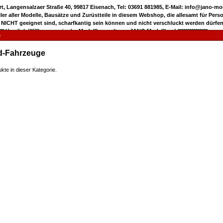
rt, Langensalzaer Straße 40, 99817 Eisenach, Tel: 03691 881985, E-Mail: info@jano-m
eller aller Modelle, Bausätze und Zurüstteile in diesem Webshop, die allesamt für Pers
 NICHT geeignet sind, scharfkantig sein können und nicht verschluckt werden dürfen
***** Herzlich Willkommen in der Modellbauwelt von JANO Modellbau! ***************
e
d-Fahrzeuge
kte in dieser Kategorie.