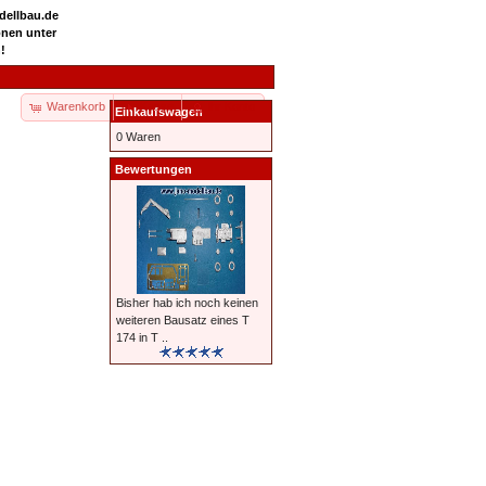
odellbau.de
onen unter
!
Warenkorb
Kasse
Ihr Konto
Einkaufswagen
0 Waren
Bewertungen
Bisher hab ich noch keinen
weiteren Bausatz eines T
174 in T ..