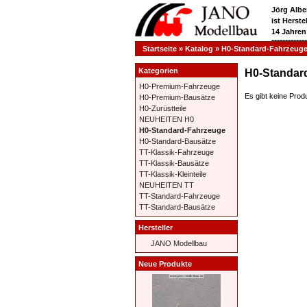
Jörg Albe
ist Herst
14 Jahren
**********
Startseite
»
Katalog
»
H0-Standard-Fahrzeug
Kategorien
H0-Standar
H0-Premium-Fahrzeuge
Es gibt keine Produ
H0-Premium-Bausätze
H0-Zurüstteile
NEUHEITEN H0
H0-Standard-Fahrzeuge
H0-Standard-Bausätze
TT-Klassik-Fahrzeuge
TT-Klassik-Bausätze
TT-Klassik-Kleinteile
NEUHEITEN TT
TT-Standard-Fahrzeuge
TT-Standard-Bausätze
Hersteller
JANO Modellbau
Neue Produkte