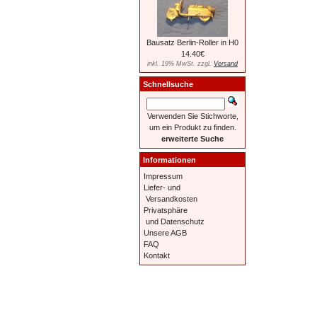
Bausatz Berlin-Roller in H0
14.40€
inkl. 19% MwSt. zzgl.
Versand
Schnellsuche
Verwenden Sie Stichworte,
um ein Produkt zu finden.
erweiterte Suche
Informationen
Impressum
Liefer- und
Versandkosten
Privatsphäre
und Datenschutz
Unsere AGB
FAQ
Kontakt