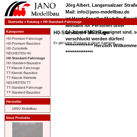
Jörg Albert, Langensalzaer Straße
Mail: info@jano-modellbau.de
ist Hersteller aller Modelle, Bau
Startseite
»
Katalog
»
H0-Standard-Fahrzeuge
allesamt für Personen unter
14 Jahren NICHT geeignet sind, s
Kategorien
H0-Standard-Fahrzeuge
verschluckt werden dürfen!
H0-Premium-Fahrzeuge
Es gibt keine Produkte in dieser Kategorie.
H0-Premium-Bausätze
*************** Herzlich Willkom
H0-Zurüstteile
***************
NEUHEITEN H0
H0-Standard-Fahrzeuge
H0-Standard-Bausätze
TT-Klassik-Fahrzeuge
TT-Klassik-Bausätze
TT-Klassik-Kleinteile
NEUHEITEN TT
TT-Standard-Fahrzeuge
TT-Standard-Bausätze
Hersteller
JANO Modellbau
Neue Produkte