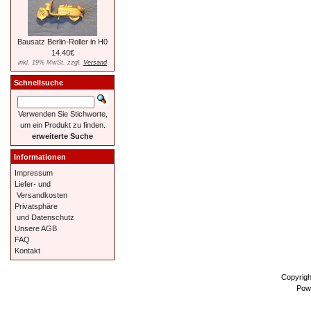
Bausatz Berlin-Roller in H0
14.40€
inkl. 19% MwSt. zzgl.
Versand
Schnellsuche
Verwenden Sie Stichworte,
um ein Produkt zu finden.
erweiterte Suche
Informationen
Impressum
Liefer- und
Versandkosten
Privatsphäre
und Datenschutz
Unsere AGB
FAQ
Kontakt
Copyrig
Pow