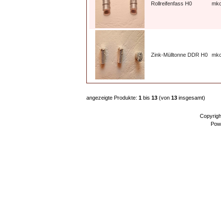
Rollreifenfass H0
mk
Zink-Mülltonne DDR H0
mkc
angezeigte Produkte:
1
bis
13
(von
13
insgesamt)
Copyrig
Pow