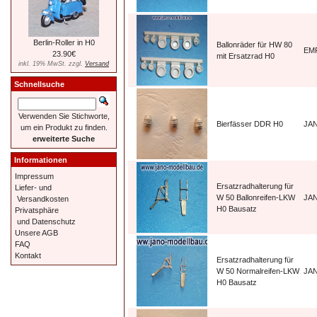
Berlin-Roller in H0
Ballonräder für HW 80
EM
23.90€
mit Ersatzrad H0
inkl. 19% MwSt. zzgl.
Versand
Schnellsuche
Verwenden Sie Stichworte,
Bierfässer DDR H0
JA
um ein Produkt zu finden.
erweiterte Suche
Informationen
Impressum
Ersatzradhalterung für
Liefer- und
W 50 Ballonreifen-LKW
JA
Versandkosten
H0 Bausatz
Privatsphäre
und Datenschutz
Unsere AGB
FAQ
Kontakt
Ersatzradhalterung für
W 50 Normalreifen-LKW
JA
H0 Bausatz