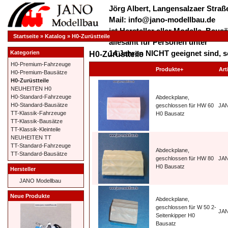
Jörg Albert, Langensalzaer Straße
Mail: info@jano-modellbau.de
ist Hersteller aller Modelle, Bau
Startseite
»
Katalog
»
H0-Zurüstteile
allesamt für Personen unter
14 Jahren NICHT geeignet sind, s
Kategorien
H0-Zurüstteile
verschluckt werden dürfen!
H0-Premium-Fahrzeuge
Produkte+
Art
H0-Premium-Bausätze
*************** Herzlich Willkom
H0-Zurüstteile
***************
NEUHEITEN H0
H0-Standard-Fahrzeuge
Abdeckplane,
H0-Standard-Bausätze
geschlossen für HW 60
JA
TT-Klassik-Fahrzeuge
H0 Bausatz
TT-Klassik-Bausätze
TT-Klassik-Kleinteile
NEUHEITEN TT
TT-Standard-Fahrzeuge
Abdeckplane,
TT-Standard-Bausätze
geschlossen für HW 80
JA
H0 Bausatz
Hersteller
JANO Modellbau
Neue Produkte
Abdeckplane,
geschlossen für W 50 2-
JA
Seitenkipper H0
Bausatz