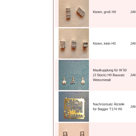
Kisten, groß H0
JA
Kisten, klein H0
JA
Maulkupplung für W 50
(3 Stück) H0 Bausatz
JA
Weissmetall
Nachrüstsatz Ätzteile
JA
für Bagger T174 H0