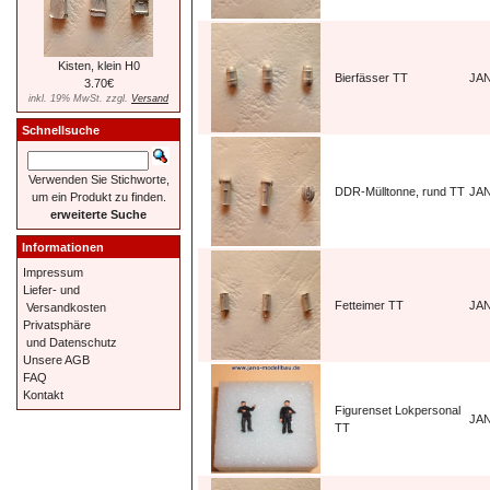
Kisten, klein H0
Bierfässer TT
JAN
3.70€
inkl. 19% MwSt. zzgl.
Versand
Schnellsuche
Verwenden Sie Stichworte,
DDR-Mülltonne, rund TT
JA
um ein Produkt zu finden.
erweiterte Suche
Informationen
Impressum
Liefer- und
Fetteimer TT
JA
Versandkosten
Privatsphäre
und Datenschutz
Unsere AGB
FAQ
Kontakt
Figurenset Lokpersonal
JA
TT