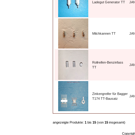
Ladegut Generator TT
JA
Milchkannen TT
JA
Rollreifen-Benzinfass
JA
TT
Zinkengreifer für Bagger
JA
T174 TT-Bausatz
angezeigte Produkte:
1
bis
15
(von
15
insgesamt)
Copyrig