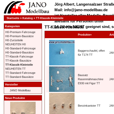
Jörg Albert, Langensalzaer Straße
Mail: info@jano-modellbau.de
ist Hersteller aller Modelle, Bau
Startseite
»
Katalog
»
TT-Klassik-Kleinteile
allesamt für Personen unter
14 Jahren NICHT geeignet sind, s
Kategorien
TT-Klassik-Kleinteile
verschluckt werden dürfen!
H0-Premium-Fahrzeuge
Produkte+
Art
H0-Premium-Bausätze
*************** Herzlich Willkom
H0-Zurüstteile
***************
NEUHEITEN H0
H0-Standard-Fahrzeuge
Baggerschaufel, offen
H0-Standard-Bausätze
JA
für T174 TT
TT-Klassik-Fahrzeuge
TT-Klassik-Bausätze
TT-Klassik-Kleinteile
NEUHEITEN TT
TT-Standard-Fahrzeuge
Bausatz
TT-Standard-Bausätze
Rasenmähmaschine
JA
E930 mit Figur TT
Hersteller
JANO Modellbau
Neue Produkte
Benzinkanister TT
JA