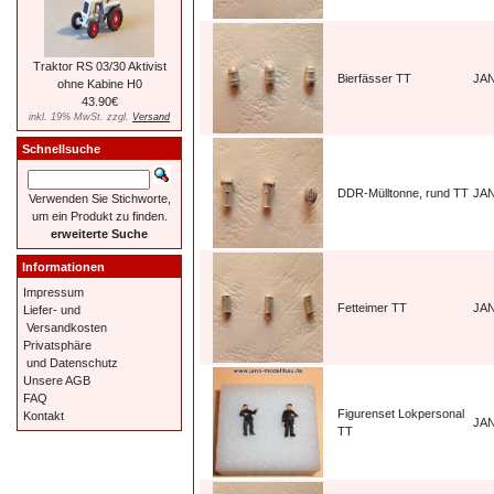
Traktor RS 03/30 Aktivist
Bierfässer TT
JAN
ohne Kabine H0
43.90€
inkl. 19% MwSt. zzgl.
Versand
Schnellsuche
DDR-Mülltonne, rund TT
JA
Verwenden Sie Stichworte,
um ein Produkt zu finden.
erweiterte Suche
Informationen
Impressum
Fetteimer TT
JA
Liefer- und
Versandkosten
Privatsphäre
und Datenschutz
Unsere AGB
FAQ
Figurenset Lokpersonal
Kontakt
JA
TT