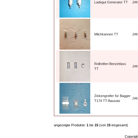
Ladegut Generator TT
JA
Milchkannen TT
JA
Rollreifen-Benzinfass
JA
TT
Zinkengreifer für Bagger
JA
T174 TT-Bausatz
angezeigte Produkte:
1
bis
15
(von
15
insgesamt)
Copyrig