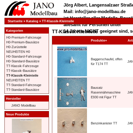
Jörg Albert, Langensalzaer Straße
Mail: info@jano-modellbau.de
ist Hersteller aller Modelle, Bau
Startseite
»
Katalog
»
TT-Klassik-Kleinteile
allesamt für Personen unter
14 Jahren NICHT geeignet sind, s
Kategorien
TT-Klassik-Kleinteile
verschluckt werden dürfen!
H0-Premium-Fahrzeuge
Produkte+
Art
H0-Premium-Bausätze
*************** Herzlich Willkom
H0-Zurüstteile
***************
NEUHEITEN H0
H0-Standard-Fahrzeuge
Baggerschaufel, offen
H0-Standard-Bausätze
JA
für T174 TT
TT-Klassik-Fahrzeuge
TT-Klassik-Bausätze
TT-Klassik-Kleinteile
NEUHEITEN TT
TT-Standard-Fahrzeuge
Bausatz
TT-Standard-Bausätze
Rasenmähmaschine
JA
E930 mit Figur TT
Hersteller
JANO Modellbau
Neue Produkte
Benzinkanister TT
JA