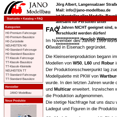
Jörg Albert, Langensalzaer Straße
Mail: info@jano-modellbau.de
ist Hersteller aller Modelle, Bau
Startseite
»
Katalog
»
FAQ
allesamt für Personen unter
14 Jahren NICHT geeignet sind, s
Kategorien
FAQ
verschluckt werden dürfen!
H0-Premium-Fahrzeuge
H0-Premium-Bausätze
*************** Herzlich Willkom
Im November des Jahres 1999 wurd
H0-Zurüstteile
***************
NEUHEITEN H0
O
ßwald in Eisenach gegründet.
H0-Standard-Fahrzeuge
H0-Standard-Bausätze
Die Kleinserienproduktion begann i
TT-Klassik-Fahrzeuge
Modellen von
W50
,
L60
und
Robur
i
TT-Klassik-Bausätze
TT-Klassik-Kleinteile
Der Produktionsschwerpunkt lag zue
NEUHEITEN TT
TT-Standard-Fahrzeuge
Modellpalette mit PKW von
Wartbu
TT-Standard-Bausätze
wurde. In den letzten Jahren wurde d
Hersteller
und
Multicar
erweitert. Inzwischen
JANO Modellbau
die Produktion aufgenommen.
Neue Produkte
Die stetige Nachfrage hat uns dazu
Ladegut und Figuren in die Produkt