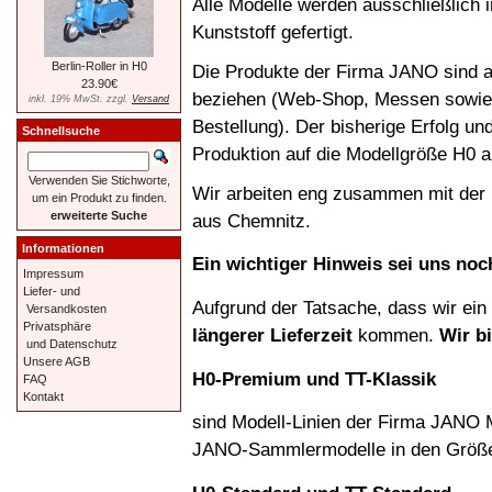
Alle Modelle werden ausschließlich 
Kunststoff gefertigt.
Berlin-Roller in H0
Die Produkte der Firma JANO sind a
23.90€
beziehen (Web-Shop, Messen sowie sc
inkl. 19% MwSt. zzgl.
Versand
Bestellung). Der bisherige Erfolg un
Schnellsuche
Produktion auf die Modellgröße H0 
Verwenden Sie Stichworte,
Wir arbeiten eng zusammen mit der
um ein Produkt zu finden.
erweiterte Suche
aus Chemnitz.
Informationen
Ein wichtiger Hinweis sei uns noch
Impressum
Liefer- und
Aufgrund der Tatsache, dass wir ein 
Versandkosten
Privatsphäre
längerer Lieferzeit
kommen.
Wir b
und Datenschutz
Unsere AGB
H0-Premium und TT-Klassik
FAQ
Kontakt
sind Modell-Linien der Firma JANO 
JANO-Sammlermodelle in den Größe