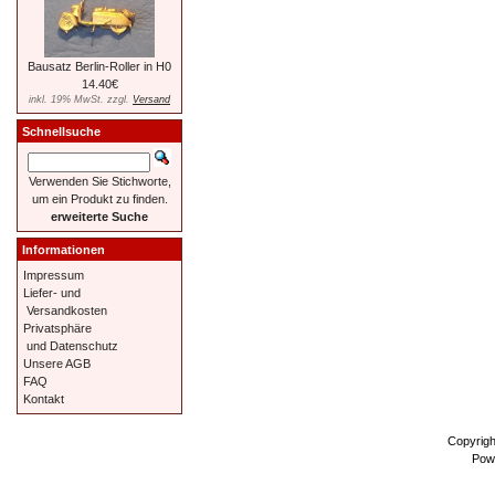
Bausatz Berlin-Roller in H0
14.40€
inkl. 19% MwSt. zzgl.
Versand
Schnellsuche
Verwenden Sie Stichworte,
um ein Produkt zu finden.
erweiterte Suche
Informationen
Impressum
Liefer- und
Versandkosten
Privatsphäre
und Datenschutz
Unsere AGB
FAQ
Kontakt
Copyrig
Pow