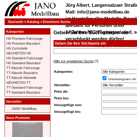
Jörg Albert, Langensalzaer Straße
Mail: info@jano-modellbau.de
ist Hersteller aller Modelle, Bau
Startseite
»
Katalog
»
Erweiterte Suche
allesamt für Personen unter
14 Jahren NICHT geeignet sind, s
Kategorien
Geben Sie Ihre Suchkriterien ein
verschluckt werden dürfen!
H0-Premium-Fahrzeuge
Geben Sie Ihre Stichworte ein
H0-Premium-Bausätze
*************** Herzlich Willkom
H0-Zurüstteile
***************
NEUHEITEN H0
H0-Standard-Fahrzeuge
Hilfe zur erweiterten Suche
[?]
H0-Standard-Bausätze
TT-Klassik-Fahrzeuge
Kategorien:
TT-Klassik-Bausätze
TT-Klassik-Kleinteile
Unterkategorien mit
NEUHEITEN TT
Hersteller:
TT-Standard-Fahrzeuge
Preis ab:
TT-Standard-Bausätze
Preis bis:
Hersteller
hinzugefügt von:
JANO Modellbau
hinzugefügt bis:
Neue Produkte